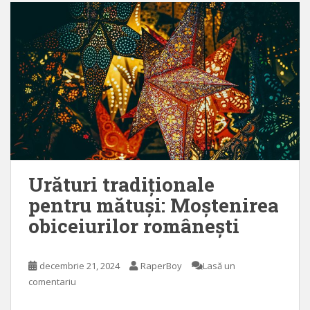
Urături tradiționale
pentru mătuși: Moștenirea
obiceiurilor românești
decembrie 21, 2024
RaperBoy
Lasă un
comentariu