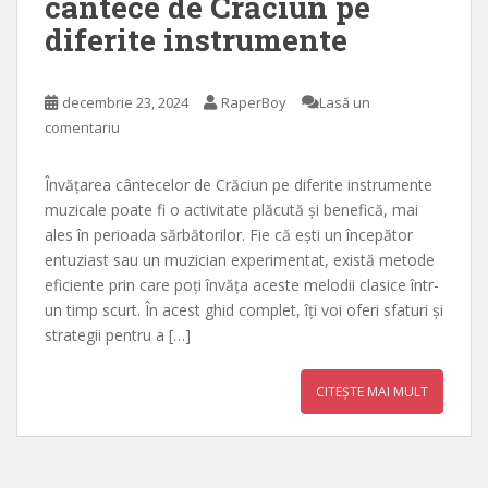
cântece de Crăciun pe
diferite instrumente
decembrie 23, 2024
RaperBoy
Lasă un
comentariu
Învățarea cântecelor de Crăciun pe diferite instrumente
muzicale poate fi o activitate plăcută și benefică, mai
ales în perioada sărbătorilor. Fie că ești un începător
entuziast sau un muzician experimentat, există metode
eficiente prin care poți învăța aceste melodii clasice într-
un timp scurt. În acest ghid complet, îți voi oferi sfaturi și
strategii pentru a […]
CITEȘTE MAI MULT