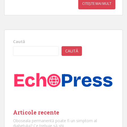
CITEȘTE MAI MULT
Caută
CAUTĂ
Articole recente
Oboseala permanentă poate fi un simptom al
diabetului? Ce trebuie să știi