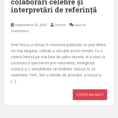
colaborări celebre și
interpretări de referință
septembrie 30, 2025
Dorina
Lasă un
comentariu
Emil Hossu a rămas în memoria publicului ca unul dintre
cei mai eleganți, rafinați și versatili actori români. Cu o
carieră întinsă pe mai bine de patru decenii, el a știut să
cucerească spectatorii prin naturalețe, inteligență
scenică și o sensibilitate rar întâlnită. Născut la 24
noiembrie 1941, într-o familie de aromâni, și trecut la
[…]
CITEȘTE MAI MULT