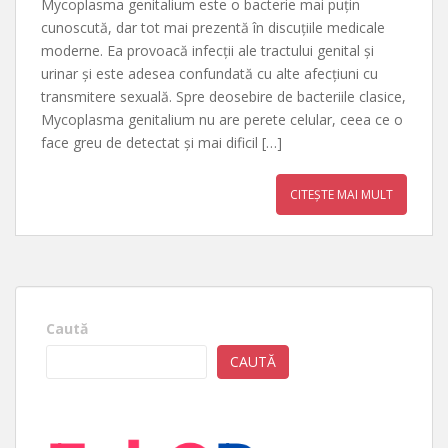
Mycoplasma genitalium este o bacterie mai puțin
cunoscută, dar tot mai prezentă în discuțiile medicale
moderne. Ea provoacă infecții ale tractului genital și
urinar și este adesea confundată cu alte afecțiuni cu
transmitere sexuală. Spre deosebire de bacteriile clasice,
Mycoplasma genitalium nu are perete celular, ceea ce o
face greu de detectat și mai dificil […]
CITEȘTE MAI MULT
Caută
CAUTĂ