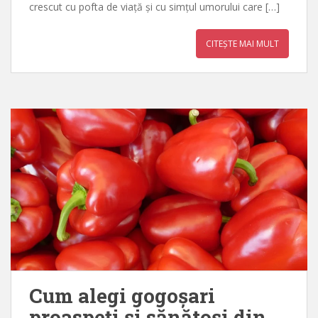
crescut cu pofta de viață și cu simțul umorului care […]
CITEȘTE MAI MULT
Cum alegi gogoșari
proaspeți și sănătoși din