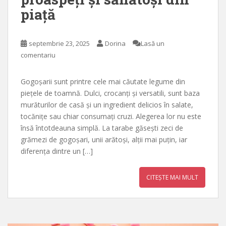
piață
septembrie 23, 2025
Dorina
Lasă un
comentariu
Gogoșarii sunt printre cele mai căutate legume din
piețele de toamnă. Dulci, crocanți și versatili, sunt baza
murăturilor de casă și un ingredient delicios în salate,
tocănițe sau chiar consumați cruzi. Alegerea lor nu este
însă întotdeauna simplă. La tarabe găsești zeci de
grămezi de gogoșari, unii arătoși, alții mai puțin, iar
diferența dintre un […]
CITEȘTE MAI MULT