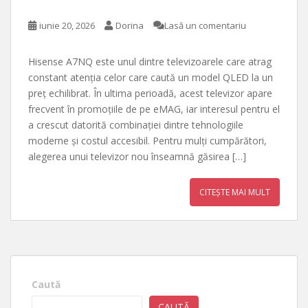
iunie 20, 2026
Dorina
Lasă un comentariu
Hisense A7NQ este unul dintre televizoarele care atrag
constant atenția celor care caută un model QLED la un
preț echilibrat. În ultima perioadă, acest televizor apare
frecvent în promoțiile de pe eMAG, iar interesul pentru el
a crescut datorită combinației dintre tehnologiile
moderne și costul accesibil. Pentru mulți cumpărători,
alegerea unui televizor nou înseamnă găsirea […]
CITEȘTE MAI MULT
Caută
CAUTĂ