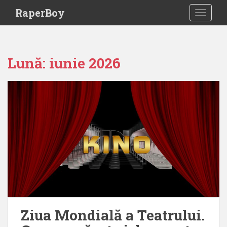
S
RaperBoy
TOGGLE
k
i
p
t
Lună:
iunie 2026
o
m
a
i
n
c
o
n
t
e
n
t
Ziua Mondială a Teatrului.