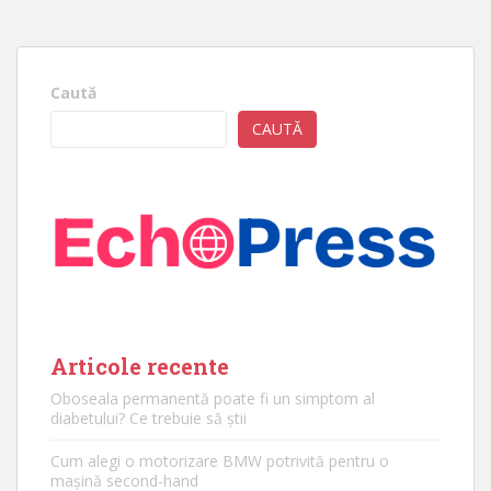
Caută
CAUTĂ
Articole recente
Oboseala permanentă poate fi un simptom al
diabetului? Ce trebuie să știi
Cum alegi o motorizare BMW potrivită pentru o
mașină second-hand