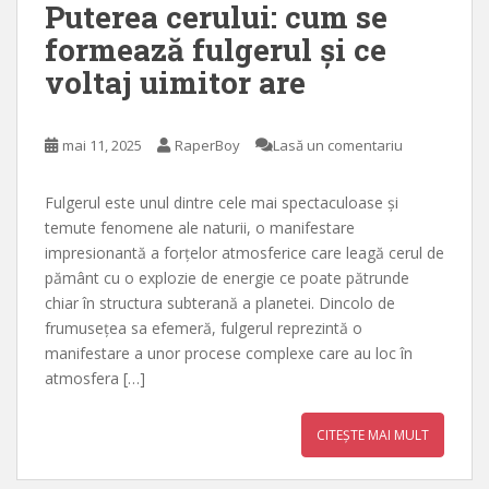
Puterea cerului: cum se
formează fulgerul și ce
voltaj uimitor are
mai 11, 2025
RaperBoy
Lasă un comentariu
Fulgerul este unul dintre cele mai spectaculoase și
temute fenomene ale naturii, o manifestare
impresionantă a forțelor atmosferice care leagă cerul de
pământ cu o explozie de energie ce poate pătrunde
chiar în structura subterană a planetei. Dincolo de
frumusețea sa efemeră, fulgerul reprezintă o
manifestare a unor procese complexe care au loc în
atmosfera […]
CITEȘTE MAI MULT