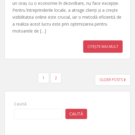
un oraș cu o economie în dezvoltare, nu face excepție.
Pentru întreprinderile locale, a atrage clienți și a crește
vizibilitatea online este crucial, iar o metodă eficientă de
a realiza acest lucru este prin optimizarea pentru
motoarele de […]
CITEȘTE MAI MULT
PAGINAȚIE
1
2
OLDER POSTS
ARTICOLE
Caută
CAUTĂ