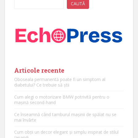
CAUTĂ
Articole recente
Oboseala permanentă poate fi un simptom al
diabetului? Ce trebuie să știi
Cum alegi o motorizare BMW potrivită pentru o
mașină second-hand
Ce înseamnă când tamburul mașinii de spălat nu se
mai învârte
Cum obții un decor elegant și simplu inspirat de stilul
Japandi