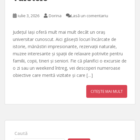
iulie 3, 2026
Dorina
Lasă un comentariu
Județul Iași oferă mult mai mult decât un oraș
universitar cunoscut. Aici găsești locuri încărcate de
istorie, mănăstiri impresionante, rezervații naturale,
muzee interesante și spații de relaxare potrivite pentru
familii, copii, tineri și seniori. Fie că planifici o excursie de
o zi sau un weekend întreg, vei descoperi numeroase
obiective care merită vizitate și care […]
CITEȘTE MAI MULT
Caută