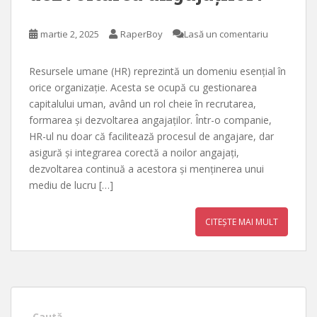
martie 2, 2025
RaperBoy
Lasă un comentariu
Resursele umane (HR) reprezintă un domeniu esențial în
orice organizație. Acesta se ocupă cu gestionarea
capitalului uman, având un rol cheie în recrutarea,
formarea și dezvoltarea angajaților. Într-o companie,
HR-ul nu doar că facilitează procesul de angajare, dar
asigură și integrarea corectă a noilor angajați,
dezvoltarea continuă a acestora și menținerea unui
mediu de lucru […]
CITEȘTE MAI MULT
Caută