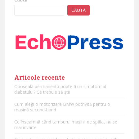
CAUTĂ
Articole recente
Oboseala permanentă poate fi un simptom al
diabetului? Ce trebuie să știi
Cum alegi o motorizare BMW potrivită pentru o
mașină second-hand
Ce înseamnă când tamburul mașinii de spălat nu se
mai învârte