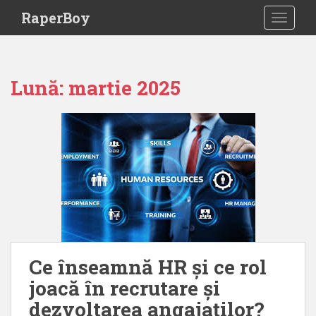
S
RaperBoy
TOGGLE
k
i
p
t
Lună:
martie 2025
o
m
a
i
n
c
o
n
t
e
n
Ce înseamnă HR și ce rol
t
joacă în recrutare și
dezvoltarea angajaților?