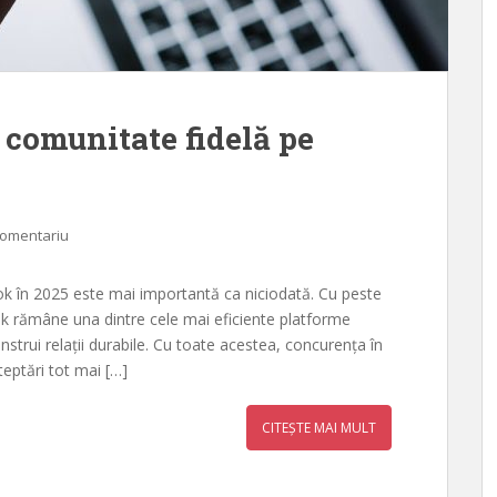
 comunitate fidelă pe
comentariu
ok în 2025 este mai importantă ca niciodată. Cu peste
book rămâne una dintre cele mai eficiente platforme
onstrui relații durabile. Cu toate acestea, concurența în
șteptări tot mai […]
CITEȘTE MAI MULT