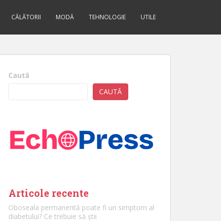
CĂLĂTORII
MODĂ
TEHNOLOGIE
UTILE
Caută
CAUTĂ
Articole recente
Oboseala permanentă poate fi un simptom al
diabetului? Ce trebuie să știi