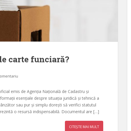
e carte funciară?
comentariu
ficial emis de Agenția Națională de Cadastru și
formații esențiale despre situația juridică și tehnică a
ânzător sau pur și simplu dorești să verifici statutul
eprezintă o resursă indispensabilă. Documentul are […]
CITEȘTE MAI MULT