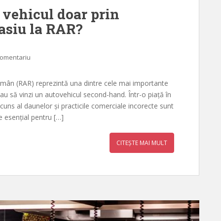
n vehicul doar prin
șasiu la RAR?
comentariu
 Român (RAR) reprezintă una dintre cele mai importante
sau să vinzi un autovehicul second-hand. Într-o piață în
scuns al daunelor și practicile comerciale incorecte sunt
e esențial pentru […]
CITEȘTE MAI MULT