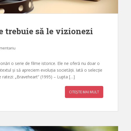
e trebuie să le vizionezi
omentariu
zionări o serie de filme istorice. Ele ne oferă nu doar o
textul și să apreciem evoluția societății. Iată o selecție
le ratezi: „Braveheart” (1995) – Lupta […]
CITEȘTE MAI MULT