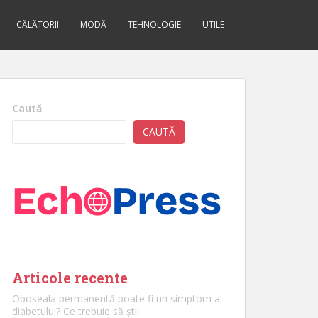
CĂLĂTORII
MODĂ
TEHNOLOGIE
UTILE
Caută
CAUTĂ
Articole recente
Oboseala permanentă poate fi un simptom al
diabetului? Ce trebuie să știi