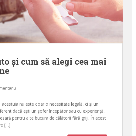
uto și cum să alegi cea mai
ine
omentariu
 acestuia nu este doar o necesitate legală, ci și un
iferent dacă ești un șofer începător sau cu experiență,
sară pentru a te bucura de călătorii fără griji. În acest
re […]