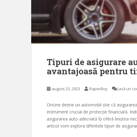
Tipuri de asigurare a
avantajoasă pentru t
august 23, 2023
RaperBoy
Lasă un c
Oricine deține un automobil știe că asigurarea
instrument crucial de protecție financiară. Ind
asigurarea auto adecvată îți oferă liniștea nece
articol vom explora diferitele tipuri de asigura