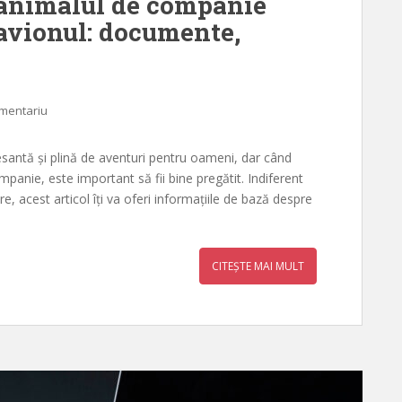
i animalul de companie
 avionul: documente,
omentariu
resantă și plină de aventuri pentru oameni, dar când
panie, este important să fii bine pregătit. Indiferent
, acest articol îți va oferi informațiile de bază despre
CITEȘTE MAI MULT