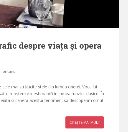
afic despre viața și opera
omentariu
 cele mai strălucite stele din lumea operei. Voca lui
at o moștenire inestimabilă în lumea muzicii clasice. În
viața și cariera acestui fenomen, să descoperim omul
CITEȘTE MAI MULT