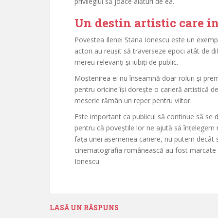
privilegiul să joace alături de ea.
Un destin artistic care in
Povestea Ilenei Stana Ionescu este un exempl
actori au reușit să traverseze epoci atât de di
mereu relevanți și iubiți de public.
Moștenirea ei nu înseamnă doar roluri și premii
pentru oricine își dorește o carieră artistică de
meserie rămân un reper pentru viitor.
Este important ca publicul să continue să se
pentru că poveștile lor ne ajută să înțelegem 
fața unei asemenea cariere, nu putem decât s
cinematografia românească au fost marcate d
Ionescu.
LASĂ UN RĂSPUNS