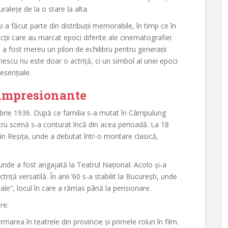
ralețe de la o stare la alta.
și a făcut parte din distribuții memorabile, în timp ce în
ucții care au marcat epoci diferite ale cinematografiei
 a fost mereu un pilon de echilibru pentru generații
onescu nu este doar o actriță, ci un simbol al unei epoci
esențiale.
 impresionante
brie 1936. După ce familia s-a mutat în Câmpulung
ntru scenă s-a conturat încă din acea perioadă. La 18
in Reșița, unde a debutat într-o montare clasică,
nde a fost angajată la Teatrul Național. Acolo și-a
triță versatilă. În anii ’60 s-a stabilit la București, unde
giale”, locul în care a rămas până la pensionare.
re:
rmarea în teatrele din provincie și primele roluri în film.