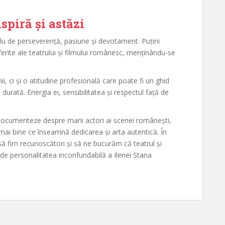
spiră și astăzi
u de perseverență, pasiune și devotament. Puțini
ferite ale teatrului și filmului românesc, menținându-se
, ci și o atitudine profesională care poate fi un ghid
 durată. Energia ei, sensibilitatea și respectul față de
 documenteze despre marii actori ai scenei românești,
mai bine ce înseamnă dedicarea și arta autentică. În
ă fim recunoscători și să ne bucurăm că teatrul și
e personalitatea inconfundabilă a Ilenei Stana