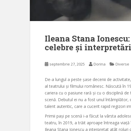
Ileana Stana Ionescu:
celebre și interpretăr
septembrie 27, 2025
Dorina
Diverse
De-a lungul a peste șase decenii de activitate
al teatrului și filmului românesc. Născută în 1
cariera cu o pasiune rară și cu o disciplină de fi
scenă. Debutul ei nu a fost unul întâmplător, c
talent autentic, care a cucerit rapid regizori im
Primii pași pe scenă i-a făcut la vârsta adolesc
teatru, în 2019, a trăit aproape întreaga viață 
Ileana Stana Ionescu a interpretat atât rolur