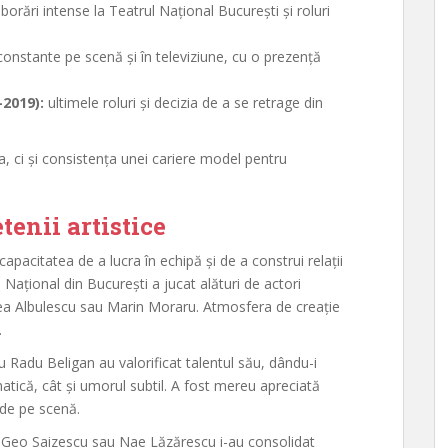
borări intense la Teatrul Național București și roluri
 constante pe scenă și în televiziune, cu o prezență
2019):
ultimele roluri și decizia de a se retrage din
, ci și consistența unei cariere model pentru
tenii artistice
apacitatea de a lucra în echipă și de a construi relații
Național din București a jucat alături de actori
a Albulescu sau Marin Moraru. Atmosfera de creație
.
u Radu Beligan au valorificat talentul său, dându-i
matică, cât și umorul subtil. A fost mereu apreciată
 de pe scenă.
um Geo Saizescu sau Nae Lăzărescu i-au consolidat