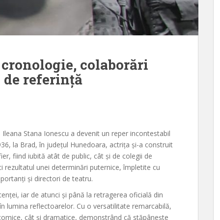
 cronologie, colaborări
i de referință
, Ileana Stana Ionescu a devenit un reper incontestabil
936, la Brad, în județul Hunedoara, actrița și-a construit
er, fiind iubită atât de public, cât și de colegii de
i rezultatul unei determinări puternice, împletite cu
portanți și directori de teatru.
enței, iar de atunci și până la retragerea oficială din
în lumina reflectoarelor. Cu o versatilitate remarcabilă,
i comice, cât și dramatice, demonstrând că stăpânește