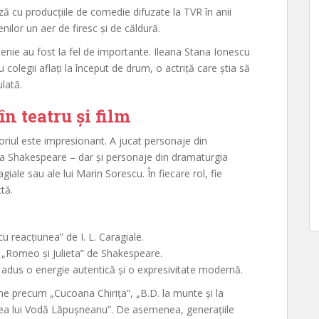
ază cu producțiile de comedie difuzate la TVR în anii
ilor un aer de firesc și de căldură.
tenie au fost la fel de importante. Ileana Stana Ionescu
 colegii aflați la început de drum, o actriță care știa să
lată.
în teatru și film
oriul este impresionant. A jucat personaje din
la Shakespeare – dar și personaje din dramaturgia
iale sau ale lui Marin Sorescu. În fiecare rol, fie
tă.
 reacțiunea” de I. L. Caragiale.
 „Romeo și Julieta” de Shakespeare.
 adus o energie autentică și o expresivitate modernă.
e precum „Cucoana Chirița”, „B.D. la munte și la
erea lui Vodă Lăpușneanu”. De asemenea, generațiile