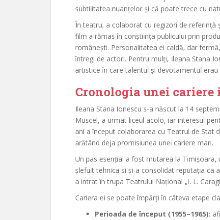
subtilitatea nuanțelor și că poate trece cu natu
În teatru, a colaborat cu regizori de referință 
film a rămas în conștiința publicului prin prod
românești. Personalitatea ei caldă, dar fermă,
întregi de actori. Pentru mulți, Ileana Stana I
artistice în care talentul și devotamentul erau 
Cronologia unei cariere
Ileana Stana Ionescu s-a născut la 14 septem
Muscel, a urmat liceul acolo, iar interesul pe
ani a început colaborarea cu Teatrul de Stat d
arătând deja promisiunea unei cariere mari.
Un pas esențial a fost mutarea la Timișoara, u
șlefuit tehnica și și-a consolidat reputația ca ac
a intrat în trupa Teatrului Național „I. L. Cara
Cariera ei se poate împărți în câteva etape cla
Perioada de început (1955–1965):
afi