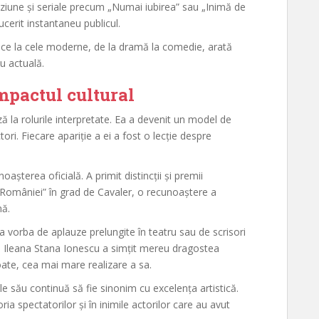
iziune și seriale precum „Numai iubirea” sau „Inimă de
cerit instantaneu publicul.
sice la cele moderne, de la dramă la comedie, arată
u actuală.
impactul cultural
ă la rolurile interpretate. Ea a devenit un model de
ori. Fiecare apariție a ei a fost o lecție despre
oașterea oficială. A primit distincții și premii
 României” în grad de Cavaler, o recunoaștere a
nă.
a vorba de aplauze prelungite în teatru sau de scrisori
ne, Ileana Stana Ionescu a simțit mereu dragostea
oate, cea mai mare realizare a sa.
le său continuă să fie sinonim cu excelența artistică.
ia spectatorilor și în inimile actorilor care au avut