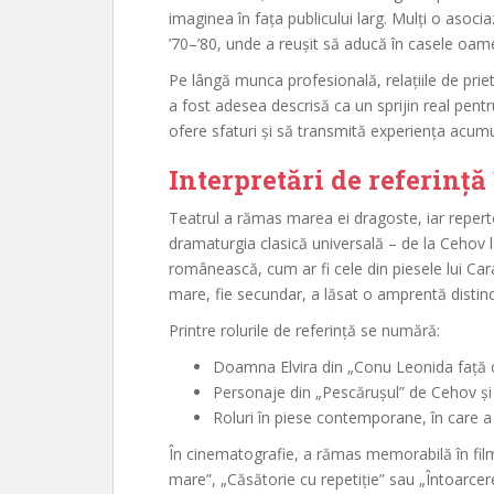
imaginea în fața publicului larg. Mulți o asoci
’70–’80, unde a reușit să aducă în casele oamen
Pe lângă munca profesională, relațiile de prie
a fost adesea descrisă ca un sprijin real pentru
ofere sfaturi și să transmită experiența acumu
Interpretări de referință 
Teatrul a rămas marea ei dragoste, iar repert
dramaturgia clasică universală – de la Cehov 
românească, cum ar fi cele din piesele lui Carag
mare, fie secundar, a lăsat o amprentă distinc
Printre rolurile de referință se numără:
Doamna Elvira din „Conu Leonida față cu
Personaje din „Pescărușul” de Cehov și
Roluri în piese contemporane, în care a
În cinematografie, a rămas memorabilă în film
mare”, „Căsătorie cu repetiție” sau „Întoarc