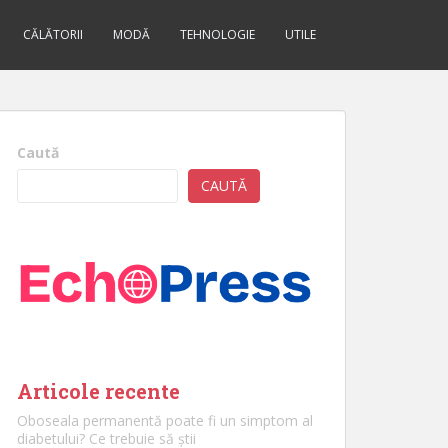
CĂLĂTORII
MODĂ
TEHNOLOGIE
UTILE
Caută
CAUTĂ
Articole recente
Oboseala permanentă poate fi un simptom al
diabetului? Ce trebuie să știi