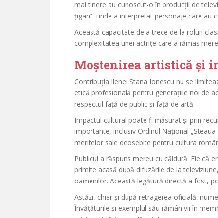
mai tinere au cunoscut-o în producții de telev
țigan”, unde a interpretat personaje care au cu
Această capacitate de a trece de la roluri cla
complexitatea unei actrițe care a rămas mere
Moștenirea artistică și 
Contribuția Ilenei Stana Ionescu nu se limiteaz
etică profesională pentru generațiile noi de act
respectul față de public și față de artă.
Impactul cultural poate fi măsurat și prin recun
importante, inclusiv Ordinul Național „Steaua
meritelor sale deosebite pentru cultura româ
Publicul a răspuns mereu cu căldură. Fie că er
primite acasă după difuzările de la televiziu
oamenilor. Această legătură directă a fost, p
Astăzi, chiar și după retragerea oficială, nume
Învățăturile și exemplul său rămân vii în memor