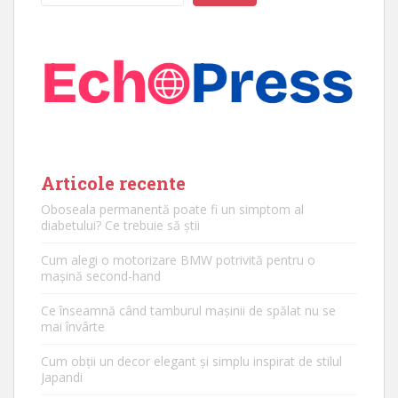
Articole recente
Oboseala permanentă poate fi un simptom al
diabetului? Ce trebuie să știi
Cum alegi o motorizare BMW potrivită pentru o
mașină second-hand
Ce înseamnă când tamburul mașinii de spălat nu se
mai învârte
Cum obții un decor elegant și simplu inspirat de stilul
Japandi