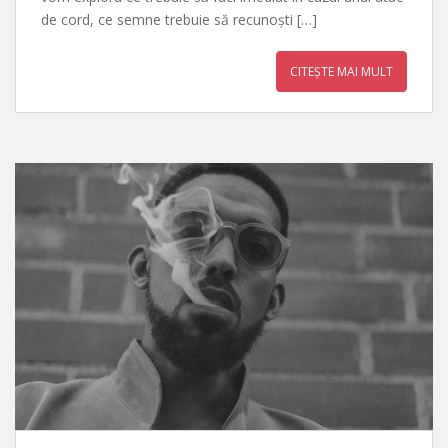
de cord, ce semne trebuie să recunoști […]
CITEȘTE MAI MULT