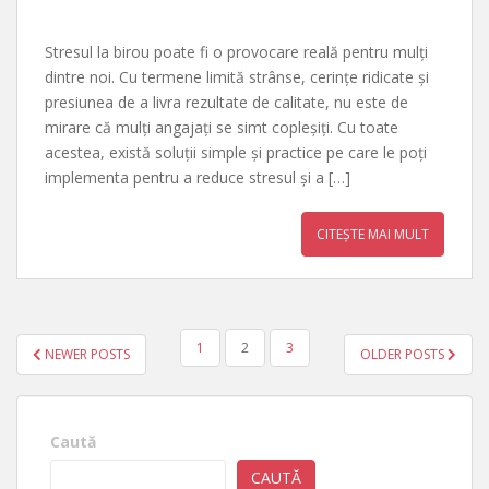
Stresul la birou poate fi o provocare reală pentru mulți
dintre noi. Cu termene limită strânse, cerințe ridicate și
presiunea de a livra rezultate de calitate, nu este de
mirare că mulți angajați se simt copleșiți. Cu toate
acestea, există soluții simple și practice pe care le poți
implementa pentru a reduce stresul și a […]
CITEȘTE MAI MULT
PAGINAȚIE
1
2
3
NEWER POSTS
OLDER POSTS
ARTICOLE
Caută
CAUTĂ