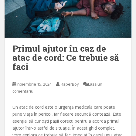
Primul ajutor în caz de
atac de cord: Ce trebuie să
faci
noiembrie 15, 2024
RaperBoy
Lasă un
comentariu
Un atac de cord este o urgență medicală care poate
pune viața în pericol, iar fiecare secundă contează. Este
esențial să cunoști pașii corecți pentru a acorda primul
ajutor într-o astfel de situație. În acest ghid complet,
vom explora ce trebuie să faci imediat în cazul unui atac