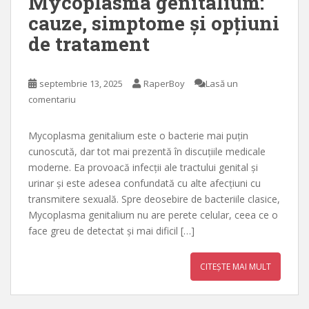
Mycoplasma genitalium:
cauze, simptome și opțiuni
de tratament
septembrie 13, 2025
RaperBoy
Lasă un
comentariu
Mycoplasma genitalium este o bacterie mai puțin
cunoscută, dar tot mai prezentă în discuțiile medicale
moderne. Ea provoacă infecții ale tractului genital și
urinar și este adesea confundată cu alte afecțiuni cu
transmitere sexuală. Spre deosebire de bacteriile clasice,
Mycoplasma genitalium nu are perete celular, ceea ce o
face greu de detectat și mai dificil […]
CITEȘTE MAI MULT