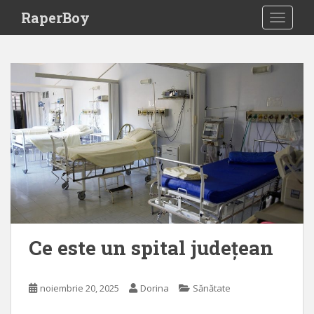
S
RaperBoy
TOGGLE
k
i
p
t
o
m
a
i
n
c
o
n
t
e
Ce este un spital județean
n
t
noiembrie 20, 2025
Dorina
Sănătate