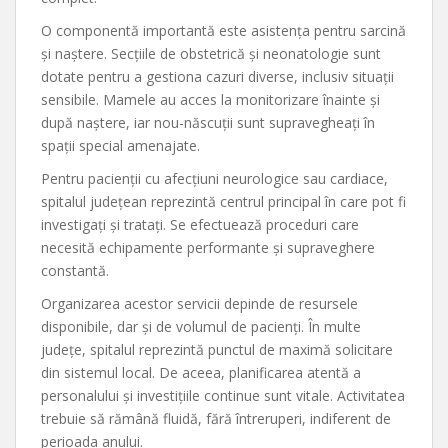
O componentă importantă este asistența pentru sarcină
și naștere. Secțiile de obstetrică și neonatologie sunt
dotate pentru a gestiona cazuri diverse, inclusiv situații
sensibile. Mamele au acces la monitorizare înainte și
după naștere, iar nou-născuții sunt supravegheați în
spații special amenajate.
Pentru pacienții cu afecțiuni neurologice sau cardiace,
spitalul județean reprezintă centrul principal în care pot fi
investigați și tratați. Se efectuează proceduri care
necesită echipamente performante și supraveghere
constantă.
Organizarea acestor servicii depinde de resursele
disponibile, dar și de volumul de pacienți. În multe
județe, spitalul reprezintă punctul de maximă solicitare
din sistemul local. De aceea, planificarea atentă a
personalului și investițiile continue sunt vitale. Activitatea
trebuie să rămână fluidă, fără întreruperi, indiferent de
perioada anului.