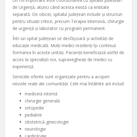
Un rol important este coordonarea cu Spitalul Județean
de Urgență, atunci când acesta există ca entitate
separată. De obicei, spitalul județean include și structuri
pentru situații critice, precum Terapia Intensivă, chirurgie
de urgență și laborator cu program permanent.
Într-un spital județean se desfășoară și activități de
educație medicală. Mulți medici rezidenți își continuă
formarea în aceste unități. Pacienții beneficiază astfel de
acces la specialiști noi, supravegheați de medici cu
experiență.
Serviciile oferite sunt organizate pentru a acoperi
nevoile reale ale comunității. Cele mai întâlnite arii includ:
medicină internă
chirurgie generală
ortopedie
pediatrie
obstetrică-ginecologie
neurologie
cardiologie