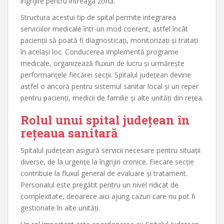
îngrijire pentru întreaga zonă.
Structura acestui tip de spital permite integrarea
serviciilor medicale într-un mod coerent, astfel încât
pacienții să poată fi diagnosticați, monitorizați și tratați
în același loc. Conducerea implementă programe
medicale, organizează fluxuri de lucru și urmărește
performanțele fiecărei secții. Spitalul județean devine
astfel o ancoră pentru sistemul sanitar local și un reper
pentru pacienți, medicii de familie și alte unități din rețea.
Rolul unui spital județean în
rețeaua sanitară
Spitalul județean asigură servicii necesare pentru situații
diverse, de la urgențe la îngrijiri cronice. Fiecare secție
contribuie la fluxul general de evaluare și tratament.
Personalul este pregătit pentru un nivel ridicat de
complexitate, deoarece aici ajung cazuri care nu pot fi
gestionate în alte unități.