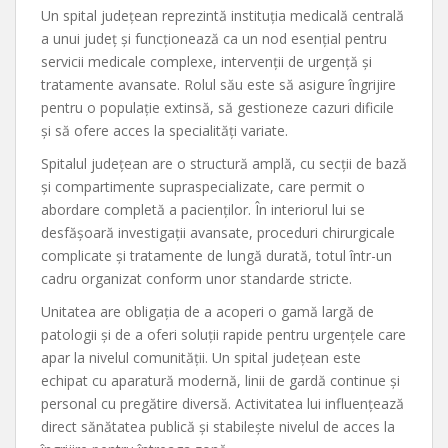
Un spital județean reprezintă instituția medicală centrală
a unui județ și funcționează ca un nod esențial pentru
servicii medicale complexe, intervenții de urgență și
tratamente avansate. Rolul său este să asigure îngrijire
pentru o populație extinsă, să gestioneze cazuri dificile
și să ofere acces la specialități variate.
Spitalul județean are o structură amplă, cu secții de bază
și compartimente supraspecializate, care permit o
abordare completă a pacienților. În interiorul lui se
desfășoară investigații avansate, proceduri chirurgicale
complicate și tratamente de lungă durată, totul într-un
cadru organizat conform unor standarde stricte.
Unitatea are obligația de a acoperi o gamă largă de
patologii și de a oferi soluții rapide pentru urgențele care
apar la nivelul comunității. Un spital județean este
echipat cu aparatură modernă, linii de gardă continue și
personal cu pregătire diversă. Activitatea lui influențează
direct sănătatea publică și stabilește nivelul de acces la