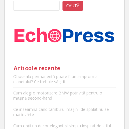
CAUTĂ
Articole recente
Oboseala permanentă poate fi un simptom al
diabetului? Ce trebuie să știi
Cum alegi o motorizare BMW potrivită pentru o
mașină second-hand
Ce înseamnă când tamburul mașinii de spălat nu se
mai învârte
Cum obții un decor elegant și simplu inspirat de stilul