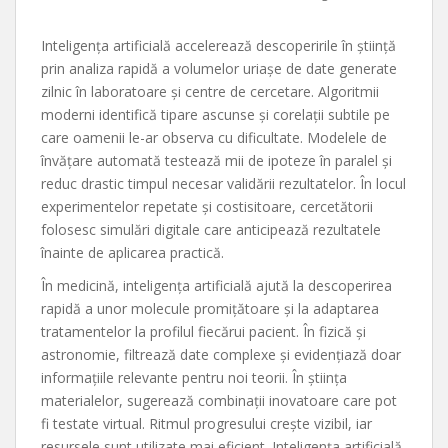
Inteligența artificială accelerează descoperirile în știință
prin analiza rapidă a volumelor uriașe de date generate
zilnic în laboratoare și centre de cercetare. Algoritmii
moderni identifică tipare ascunse și corelații subtile pe
care oamenii le-ar observa cu dificultate. Modelele de
învățare automată testează mii de ipoteze în paralel și
reduc drastic timpul necesar validării rezultatelor. În locul
experimentelor repetate și costisitoare, cercetătorii
folosesc simulări digitale care anticipează rezultatele
înainte de aplicarea practică.
În medicină, inteligența artificială ajută la descoperirea
rapidă a unor molecule promițătoare și la adaptarea
tratamentelor la profilul fiecărui pacient. În fizică și
astronomie, filtrează date complexe și evidențiază doar
informațiile relevante pentru noi teorii. În știința
materialelor, sugerează combinații inovatoare care pot
fi testate virtual. Ritmul progresului crește vizibil, iar
resursele sunt utilizate mai eficient. Inteligența artificială