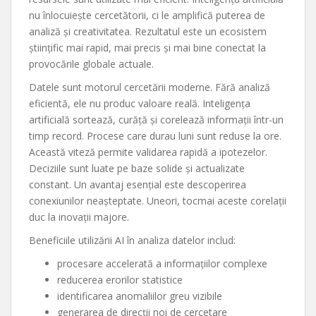
nu înlocuiește cercetătorii, ci le amplifică puterea de
analiză și creativitatea. Rezultatul este un ecosistem
științific mai rapid, mai precis și mai bine conectat la
provocările globale actuale.
Datele sunt motorul cercetării moderne. Fără analiză
eficientă, ele nu produc valoare reală. Inteligența
artificială sortează, curăță și corelează informații într-un
timp record. Procese care durau luni sunt reduse la ore.
Această viteză permite validarea rapidă a ipotezelor.
Deciziile sunt luate pe baze solide și actualizate
constant. Un avantaj esențial este descoperirea
conexiunilor neașteptate. Uneori, tocmai aceste corelații
duc la inovații majore.
Beneficiile utilizării AI în analiza datelor includ:
procesare accelerată a informațiilor complexe
reducerea erorilor statistice
identificarea anomaliilor greu vizibile
generarea de direcții noi de cercetare