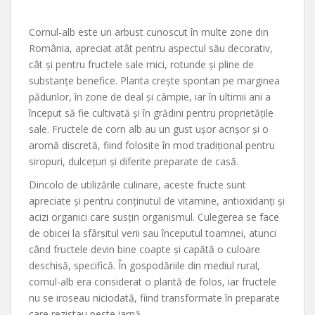
Cornul-alb este un arbust cunoscut în multe zone din
România, apreciat atât pentru aspectul său decorativ,
cât și pentru fructele sale mici, rotunde și pline de
substanțe benefice. Planta crește spontan pe marginea
pădurilor, în zone de deal și câmpie, iar în ultimii ani a
început să fie cultivată și în grădini pentru proprietățile
sale. Fructele de corn alb au un gust ușor acrișor și o
aromă discretă, fiind folosite în mod tradițional pentru
siropuri, dulcețuri și diferite preparate de casă.
Dincolo de utilizările culinare, aceste fructe sunt
apreciate și pentru conținutul de vitamine, antioxidanți și
acizi organici care susțin organismul. Culegerea se face
de obicei la sfârșitul verii sau începutul toamnei, atunci
când fructele devin bine coapte și capătă o culoare
deschisă, specifică. În gospodăriile din mediul rural,
cornul-alb era considerat o plantă de folos, iar fructele
nu se iroseau niciodată, fiind transformate în preparate
care rezistau peste iarnă.