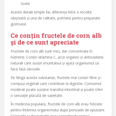
lovite
Aceste detalii simple fac diferența între o recoltă
obișnuită și una de calitate, potrivită pentru preparate
gustoase.
Ce conțin fructele de corn alb
și de ce sunt apreciate
Fructele de corn alb sunt mici, dar concentrate în
nutrienți. Conțin vitamina C, acizi organici și antioxidanți
naturali care susțin imunitatea și ajută organismul să
facă față oboselii.
Pe lângă aceste substanțe, fructele mai conțin fibre și
compuși vegetali care contribuie la digestie. Consumul
moderat poate susține tranzitul intestinal și poate oferi
o senzație plăcută de sațietate.
În medicina populară, fructele de corn alb erau folosite
pentru întărirea organismului după perioade de epuizare.
Siropurile și decocturile erau considerate tonice