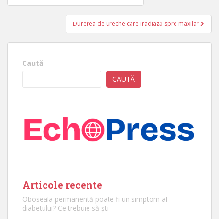
în
articole
Durerea de ureche care iradiază spre maxilar
Caută
CAUTĂ
Articole recente
Oboseala permanentă poate fi un simptom al
diabetului? Ce trebuie să știi