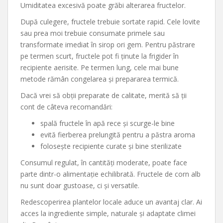
Umiditatea excesivă poate grăbi alterarea fructelor.
După culegere, fructele trebuie sortate rapid. Cele lovite
sau prea moi trebuie consumate primele sau
transformate imediat în sirop ori gem. Pentru păstrare
pe termen scurt, fructele pot fi ținute la frigider în
recipiente aerisite. Pe termen lung, cele mai bune
metode rămân congelarea și prepararea termică.
Dacă vrei să obții preparate de calitate, merită să ții
cont de câteva recomandări:
spală fructele în apă rece și scurge-le bine
evită fierberea prelungită pentru a păstra aroma
folosește recipiente curate și bine sterilizate
Consumul regulat, în cantități moderate, poate face
parte dintr-o alimentație echilibrată. Fructele de corn alb
nu sunt doar gustoase, ci și versatile.
Redescoperirea plantelor locale aduce un avantaj clar. Ai
acces la ingrediente simple, naturale și adaptate climei