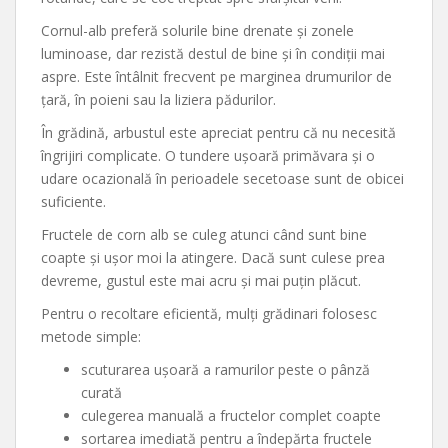
Cornul-alb preferă solurile bine drenate și zonele
luminoase, dar rezistă destul de bine și în condiții mai
aspre. Este întâlnit frecvent pe marginea drumurilor de
țară, în poieni sau la liziera pădurilor.
În grădină, arbustul este apreciat pentru că nu necesită
îngrijiri complicate. O tundere ușoară primăvara și o
udare ocazională în perioadele secetoase sunt de obicei
suficiente.
Fructele de corn alb se culeg atunci când sunt bine
coapte și ușor moi la atingere. Dacă sunt culese prea
devreme, gustul este mai acru și mai puțin plăcut.
Pentru o recoltare eficientă, mulți grădinari folosesc
metode simple:
scuturarea ușoară a ramurilor peste o pânză
curată
culegerea manuală a fructelor complet coapte
sortarea imediată pentru a îndepărta fructele