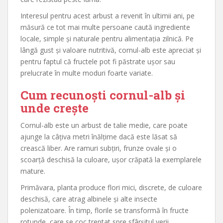
Interesul pentru acest arbust a revenit în ultimii ani, pe
măsură ce tot mai multe persoane caută ingrediente
locale, simple și naturale pentru alimentația zilnică. Pe
lângă gust și valoare nutritivă, cornul-alb este apreciat și
pentru faptul că fructele pot fi păstrate ușor sau
prelucrate în multe moduri foarte variate.
Cum recunoști cornul-alb și
unde crește
Cornul-alb este un arbust de talie medie, care poate
ajunge la câțiva metri înălțime dacă este lăsat să
crească liber. Are ramuri subțiri, frunze ovale și o
scoarță deschisă la culoare, ușor crăpată la exemplarele
mature.
Primăvara, planta produce flori mici, discrete, de culoare
deschisă, care atrag albinele și alte insecte
polenizatoare. În timp, florile se transformă în fructe
rotunde, care se coc treptat spre sfârșitul verii.