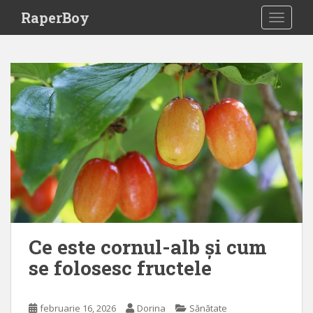
S
RaperBoy
TOGGLE
k
i
p
t
o
m
a
i
n
c
o
n
t
e
Ce este cornul-alb și cum
n
se folosesc fructele
t
februarie 16, 2026
Dorina
Sănătate