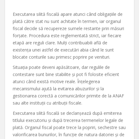
Executarea silită fiscală apare atunci când obligațiile de
plată către stat nu sunt achitate în termen, iar organul
fiscal decide să recupereze sumele restante prin măsuri
forțate. Procedura este reglementată strict, iar fiecare
etapă are reguli clare. Mulți contribuabili află de
existența unei astfel de executări abia când le sunt
blocate conturile sau primesc poprire pe venituri.
Situația poate deveni apăsătoare, dar regulile de
contestare sunt bine stabilite și pot fi folosite eficient
atunci când există motive reale. Înțelegerea
mecanismului ajută la evitarea abuzurilor și la
gestionarea corectă a comunicărilor primite de la ANAF
sau alte instituții cu atribuții fiscale.
Executarea silită fiscală se declanșează după emiterea
titlului executoriu și după trecerea termenelor legale de
plată. Organul fiscal poate trece la popriri, sechestre sau
valorificarea bunurilor, în funcție de natura datoriei și de