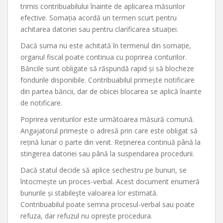
trimis contribuabilului înainte de aplicarea măsurilor
efective. Somația acordă un termen scurt pentru
achitarea datoriei sau pentru clarificarea situației.
Dacă suma nu este achitată în termenul din somație,
organul fiscal poate continua cu poprirea conturilor.
Băncile sunt obligate să răspundă rapid și să blocheze
fondurile disponibile. Contribuabilul primește notificare
din partea băncii, dar de obicei blocarea se aplică înainte
de notificare.
Poprirea veniturilor este următoarea măsură comună.
Angajatorul primește o adresă prin care este obligat să
rețină lunar o parte din venit. Reținerea continuă până la
stingerea datoriei sau până la suspendarea procedurii.
Dacă statul decide să aplice sechestru pe bunuri, se
întocmește un proces-verbal. Acest document enumeră
bunurile și stabilește valoarea lor estimată.
Contribuabilul poate semna procesul-verbal sau poate
refuza, dar refuzul nu oprește procedura.