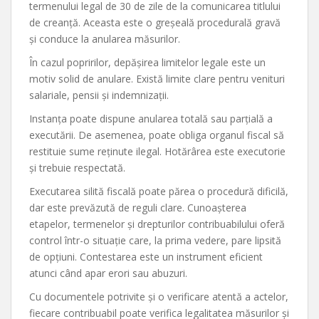
termenului legal de 30 de zile de la comunicarea titlului
de creanță. Aceasta este o greșeală procedurală gravă
și conduce la anularea măsurilor.
În cazul popririlor, depășirea limitelor legale este un
motiv solid de anulare. Există limite clare pentru venituri
salariale, pensii și indemnizații.
Instanța poate dispune anularea totală sau parțială a
executării. De asemenea, poate obliga organul fiscal să
restituie sume reținute ilegal. Hotărârea este executorie
și trebuie respectată.
Executarea silită fiscală poate părea o procedură dificilă,
dar este prevăzută de reguli clare. Cunoașterea
etapelor, termenelor și drepturilor contribuabilului oferă
control într-o situație care, la prima vedere, pare lipsită
de opțiuni. Contestarea este un instrument eficient
atunci când apar erori sau abuzuri.
Cu documentele potrivite și o verificare atentă a actelor,
fiecare contribuabil poate verifica legalitatea măsurilor și