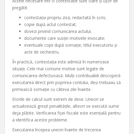
Actele necesare într-o contestație sunt clare și ușor de
pregătit:
contestația propriu-zisă, redactată în scris;
copie după actul contestat;
dovezi privind comunicarea actului;
documente care susțin motivele invocate;
eventuale copii după somație, titlul executoriu și
acte de sechestru.
În practică, contestația este admisă în numeroase
situații. Cele mai comune motive sunt legate de
comunicarea defectuoasă. Mulți contribuabili descoperă
executarea direct prin poprirea contului, deși trebuiau să
primească somație cu câteva zile înainte.
Erorile de calcul sunt extrem de dese. Uneori se
actualizează greșit penalitățile, alteori se execută sume
deja plătite. Verificarea fișei fiscale este esențială pentru
a identifica aceste probleme.
Executarea începea uneori înainte de trecerea