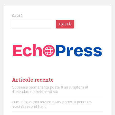
Caută
CAUTĂ
Articole recente
Oboseala permanentă poate fi un simptom al
diabetului? Ce trebuie să știi
Cum alegi o motorizare BMW potrivită pentru o
mașină second-hand