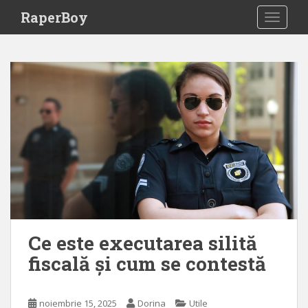
S
RaperBoy
TOGGLE
k
i
p
t
o
m
a
i
n
c
o
n
t
e
Ce este executarea silită
n
fiscală și cum se contestă
t
noiembrie 15, 2025
Dorina
Utile