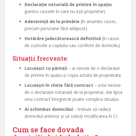
Declarație notarială de primire în spațiu
(pentru cazurile în care nu ești proprietar)
Adeverință de la primărie
(în anumite cazuri,
precum persoane fără adăpost)
Hotărâre judecătorească definitivă
(în cazuri
de custodie a copilului sau conflicte de domiciliu)
Situații frecvente:
Locuiești cu părinții
– ai nevoie de o declarație
de primire în spațiu și copia actului de proprietate.
Locuiești în chirie fără contract
– este nevoie
de o declarație notarială de la proprietar, dar lipsa
unui contract înregistrat poate complica situația.
Ai schimbat domiciliul
– trebuie să radiezi
domiciliul anterior și să soliciți modificarea în CI.
Cum se face dovada