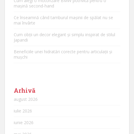
Cum alegi o motorizare BMW potrivită pentru o
mașină second-hand
Ce înseamnă când tamburul mașinii de spălat nu se
mai învârte
Cum obții un decor elegant și simplu inspirat de stilul
Japandi
Beneficiile unei hidratări corecte pentru articulații și
mușchi
Arhivă
august 2026
iulie 2026
iunie 2026