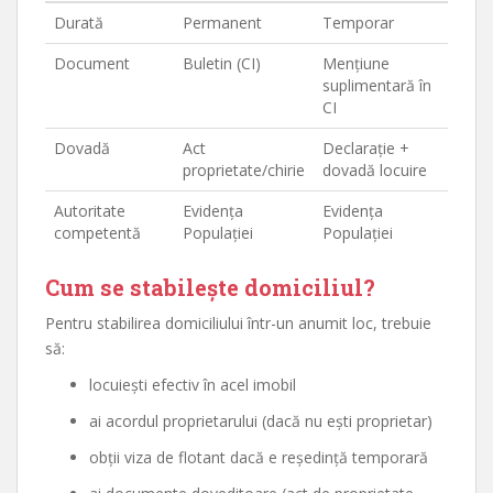
Durată
Permanent
Temporar
Document
Buletin (CI)
Mențiune
suplimentară în
CI
Dovadă
Act
Declarație +
proprietate/chirie
dovadă locuire
Autoritate
Evidența
Evidența
competentă
Populației
Populației
Cum se stabilește domiciliul?
Pentru stabilirea domiciliului într-un anumit loc, trebuie
să:
locuiești efectiv în acel imobil
ai acordul proprietarului (dacă nu ești proprietar)
obții viza de flotant dacă e reședință temporară