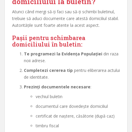
domiciliului la buletin?
Atunci când mergi să-ți faci sau să-ți schimbi buletinul,
trebuie să aduci documente care atestă domiciliul stabil.
Autoritățile sunt foarte atente la acest aspect.
Pașii pentru schimbarea
domiciliului în buletin:
Te programezi la Evidența Populației
din raza
noii adrese.
Completezi cererea tip
pentru eliberarea actului
de identitate.
Prezinți documentele necesare
:
vechiul buletin
documentul care dovedește domiciliul
certificat de naștere, căsătorie (după caz)
timbru fiscal