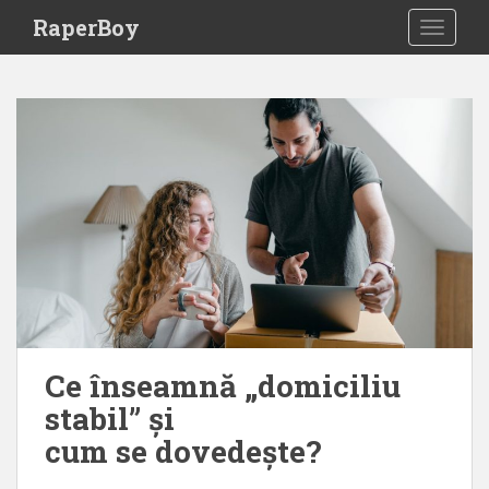
S
RaperBoy
TOGGLE
k
i
p
t
o
m
a
i
n
c
o
n
t
e
Ce înseamnă „domiciliu
n
stabil” și
t
cum se dovedește?