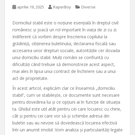
aprilie 19, 2025
RaperBoy
Diverse
Domiciliul stabil este o noțiune esențială în dreptul civil
românesc și joacă un rol important în viața de zi cu zi.
Indiferent că vorbim despre înscrierea copilului la
grădiniță, obținerea buletinului, declararea fiscală sau
accesarea unor drepturi sociale, autoritățile cer dovada
unui domiciliu stabil. Mulți români se confruntă cu
dificultăți când trebuie să demonstreze acest aspect,
mai ales în lipsa unui contract de închiriere sau a unui
act de proprietate.
În acest articol, explicăm clar ce înseamnă „domiciliu
stabil”, cum se stabilește, ce documente sunt necesare
pentru dovedirea lui și ce opțiuni ai în funcție de situația
ta. Ghidul este util atât pentru cei care locuiesc cu chirie,
cât și pentru cei care vor să-și schimbe adresa din
buletin sau au nevoie să dovedească locuirea efectivă
într-un anumit imobil. Vom analiza și particularități legate