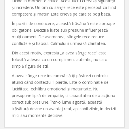
lucide în momente critice. Acest lucru creează siguranță
și încredere. Un om cu sânge rece este perceput ca fiind
competent și matur. Este cineva pe care te poți baza.
În poziții de conducere, această trăsătură este aproape
obligatorie. Deciziile luate sub presiune influențează
mulți oameni. De asemenea, sângele rece reduce
conflictele și haosul. Calmului îi urmează claritatea.
Din acest motiv, expresia „a avea sânge rece” este
folosită adesea ca un compliment autentic, nu ca o
simplă figură de stil.
A avea sânge rece înseamnă să îți păstrezi controlul
atunci când contextul îl pierde. Este o combinație de
luciditate, echilibru emoțional și maturitate. Nu
presupune lipsă de empatie, ci capacitatea de a acționa
corect sub presiune. Într-o lume agitată, această
trăsătură devine un avantaj real, aplicabil zilnic, în decizii
mici sau momente decisive.