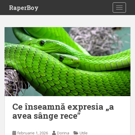
S
RaperBoy
TOGGLE
k
i
p
t
o
m
a
i
n
c
o
n
t
e
Ce înseamnă expresia „a
n
avea sânge rece”
t
februarie 1, 2026
Dorina
Utile