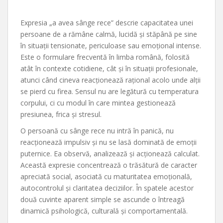
Expresia „a avea sânge rece” descrie capacitatea unei
persoane de a rămâne calmă, lucidă și stăpână pe sine
în situații tensionate, periculoase sau emoțional intense.
Este o formulare frecventă în limba română, folosită
atât în contexte cotidiene, cât și în situații profesionale,
atunci când cineva reacționează rațional acolo unde alții
se pierd cu firea. Sensul nu are legătură cu temperatura
corpului, ci cu modul în care mintea gestionează
presiunea, frica și stresul.
O persoană cu sânge rece nu intră în panică, nu
reacționează impulsiv și nu se lasă dominată de emoții
puternice. Ea observă, analizează și acționează calculat.
Această expresie concentrează o trăsătură de caracter
apreciată social, asociată cu maturitatea emoțională,
autocontrolul și claritatea deciziilor. În spatele acestor
două cuvinte aparent simple se ascunde o întreagă
dinamică psihologică, culturală și comportamentală.