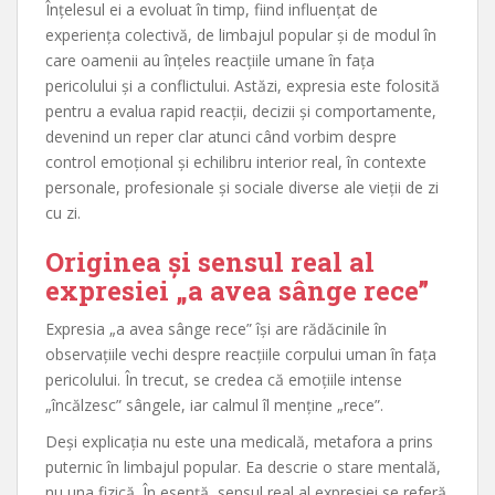
Înțelesul ei a evoluat în timp, fiind influențat de
experiența colectivă, de limbajul popular și de modul în
care oamenii au înțeles reacțiile umane în fața
pericolului și a conflictului. Astăzi, expresia este folosită
pentru a evalua rapid reacții, decizii și comportamente,
devenind un reper clar atunci când vorbim despre
control emoțional și echilibru interior real, în contexte
personale, profesionale și sociale diverse ale vieții de zi
cu zi.
Originea și sensul real al
expresiei „a avea sânge rece”
Expresia „a avea sânge rece” își are rădăcinile în
observațiile vechi despre reacțiile corpului uman în fața
pericolului. În trecut, se credea că emoțiile intense
„încălzesc” sângele, iar calmul îl menține „rece”.
Deși explicația nu este una medicală, metafora a prins
puternic în limbajul popular. Ea descrie o stare mentală,
nu una fizică. În esență, sensul real al expresiei se referă