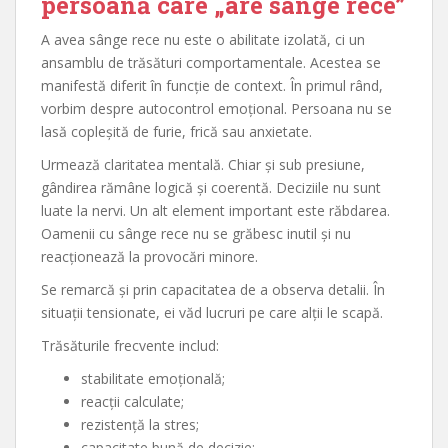
persoană care „are sânge rece”
A avea sânge rece nu este o abilitate izolată, ci un
ansamblu de trăsături comportamentale. Acestea se
manifestă diferit în funcție de context. În primul rând,
vorbim despre autocontrol emoțional. Persoana nu se
lasă copleșită de furie, frică sau anxietate.
Urmează claritatea mentală. Chiar și sub presiune,
gândirea rămâne logică și coerentă. Deciziile nu sunt
luate la nervi. Un alt element important este răbdarea.
Oamenii cu sânge rece nu se grăbesc inutil și nu
reacționează la provocări minore.
Se remarcă și prin capacitatea de a observa detalii. În
situații tensionate, ei văd lucruri pe care alții le scapă.
Trăsăturile frecvente includ:
stabilitate emoțională;
reacții calculate;
rezistență la stres;
capacitate bună de decizie;