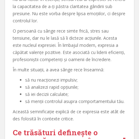
la capacitatea de a-ți păstra claritatea gândirii sub
presiune. Nu este vorba despre lipsa emoțiilor, ci despre
controlul lor.
O persoană cu sânge rece simte frică, stres sau
tensiune, dar nu le lasă să îi dicteze acțiunile. Acesta
este nucleul expresiei. În limbajul modern, expresia a
căpătat valențe pozitive. Este asociată cu liderii eficienți,
profesioniștii competenți și oamenii de încredere.
În multe situații, a avea sânge rece înseamnă:
să nu reacționezi impulsiv;
să analizezi rapid opțiunile;
să iei decizii calculate;
să menții controlul asupra comportamentului tău.
Această semnificație explică de ce expresia este atât de
des folosită în contexte critice.
Ce trăsături definește o