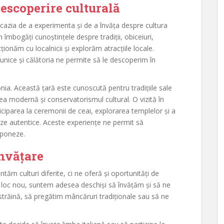
descoperire culturală
cazia de a experimenta și de a învăța despre cultura
 îmbogăți cunoștințele despre tradiții, obiceiuri,
ționăm cu localnicii și explorăm atracțiile locale.
i unice și călătoria ne permite să le descoperim în
ia. Această țară este cunoscută pentru tradițiile sale
iea modernă și conservatorismul cultural. O vizită în
ciparea la ceremonii de ceai, explorarea templelor și a
eze autentice. Aceste experiențe ne permit să
japoneze.
învățare
ăm culturi diferite, ci ne oferă și oportunități de
n loc nou, suntem adesea deschiși să învățăm și să ne
străină, să pregătim mâncăruri tradiționale sau să ne