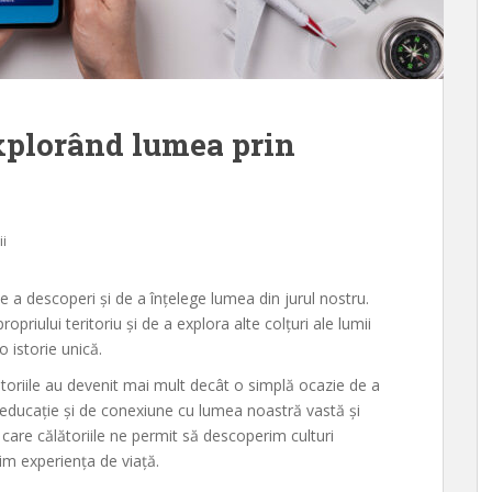
Explorând lumea prin
ii
e a descoperi și de a înțelege lumea din jurul nostru.
ropriului teritoriu și de a explora alte colțuri ale lumii
o istorie unică.
ătoriile au devenit mai mult decât o simplă ocazie de a
 educație și de conexiune cu lumea noastră vastă și
 care călătoriile ne permit să descoperim culturi
im experiența de viață.