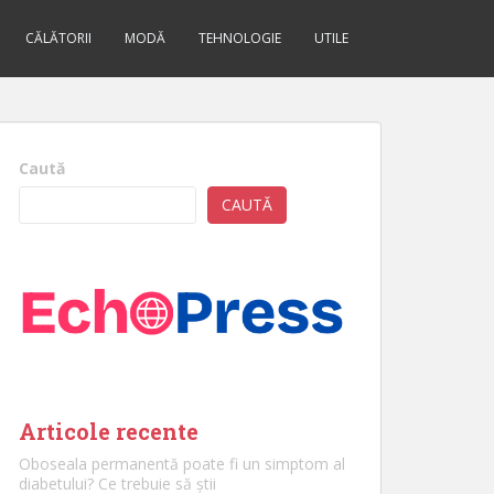
CĂLĂTORII
MODĂ
TEHNOLOGIE
UTILE
Caută
CAUTĂ
Articole recente
Oboseala permanentă poate fi un simptom al
diabetului? Ce trebuie să știi