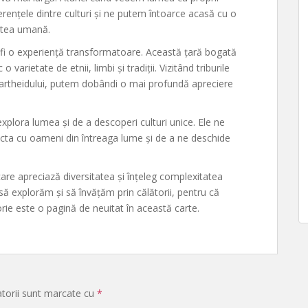
rențele dintre culturi și ne putem întoarce acasă cu o
tatea umană.
 fi o experiență transformatoare. Această țară bogată
o varietate de etnii, limbi și tradiții. Vizitând triburile
partheidului, putem dobândi o mai profundă apreciere
explora lumea și de a descoperi culturi unice. Ele ne
ecta cu oameni din întreaga lume și de a ne deschide
 care apreciază diversitatea și înțeleg complexitatea
 să explorăm și să învățăm prin călătorii, pentru că
orie este o pagină de neuitat în această carte.
atorii sunt marcate cu
*