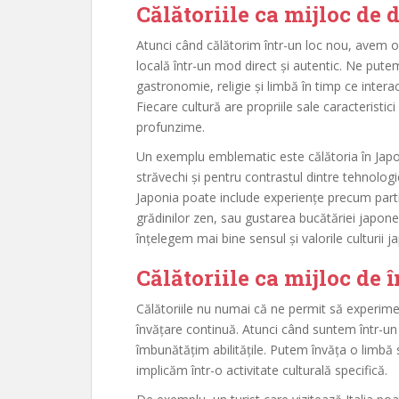
Călătoriile ca mijloc de 
Atunci când călătorim într-un loc nou, avem o
locală într-un mod direct și autentic. Ne putem
gastronomie, religie și limbă în timp ce interac
Fiecare cultură are propriile sale caracteristic
profunzime.
Un exemplu emblematic este călătoria în Japon
străvechi și pentru contrastul dintre tehnolog
Japonia poate include experiențe precum parti
grădinilor zen, sau gustarea bucătăriei japon
înțelegem mai bine sensul și valorile culturii 
Călătoriile ca mijloc de 
Călătoriile nu numai că ne permit să experiment
învățare continuă. Atunci când suntem într-u
îmbunătățim abilitățile. Putem învăța o limbă 
implicăm într-o activitate culturală specifică.