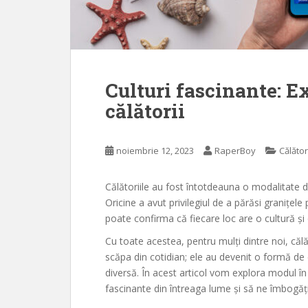
Culturi fascinante: 
călătorii
noiembrie 12, 2023
RaperBoy
Călător
Călătoriile au fost întotdeauna o modalitate d
Oricine a avut privilegiul de a părăsi granițele p
poate confirma că fiecare loc are o cultură și 
Cu toate acestea, pentru mulți dintre noi, căl
scăpa din cotidian; ele au devenit o formă de
diversă. În acest articol vom explora modul în
fascinante din întreaga lume și să ne îmbogăț