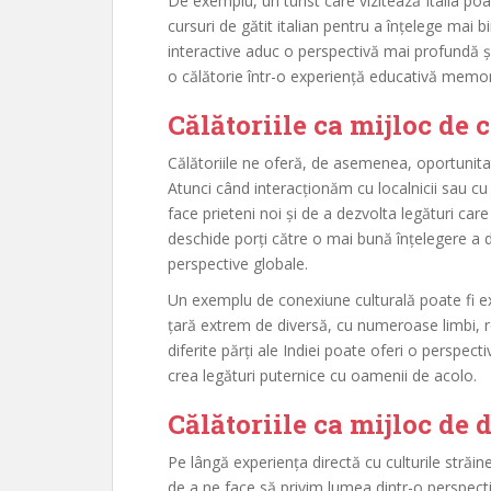
De exemplu, un turist care vizitează Italia poa
cursuri de gătit italian pentru a înțelege mai 
interactive aduc o perspectivă mai profundă și
o călătorie într-o experiență educativă memor
Călătoriile ca mijloc de
Călătoriile ne oferă, de asemenea, oportunit
Atunci când interacționăm cu localnicii sau cu
face prieteni noi și de a dezvolta legături car
deschide porți către o mai bună înțelegere a div
perspective globale.
Un exemplu de conexiune culturală poate fi exp
țară extrem de diversă, cu numeroase limbi, reli
diferite părți ale Indiei poate oferi o perspecti
crea legături puternice cu oamenii de acolo.
Călătoriile ca mijloc de 
Pe lângă experiența directă cu culturile străin
de a ne face să privim lumea dintr-o perspect