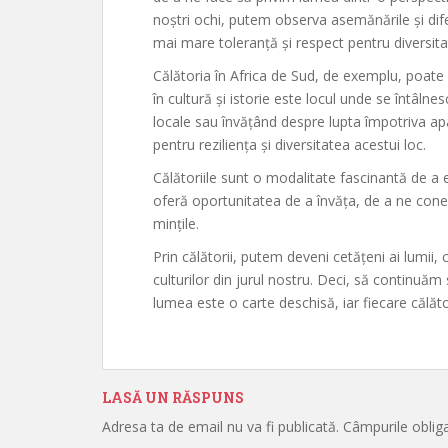
noștri ochi, putem observa asemănările și dife
mai mare toleranță și respect pentru diversi
Călătoria în Africa de Sud, de exemplu, poate
în cultură și istorie este locul unde se întâlnesc 
locale sau învățând despre lupta împotriva a
pentru reziliența și diversitatea acestui loc.
Călătoriile sunt o modalitate fascinantă de a 
oferă oportunitatea de a învăța, de a ne con
mințile.
Prin călătorii, putem deveni cetățeni ai lumii,
culturilor din jurul nostru. Deci, să continuăm
lumea este o carte deschisă, iar fiecare călăt
LASĂ UN RĂSPUNS
Adresa ta de email nu va fi publicată.
Câmpurile oblig