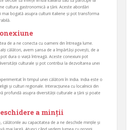
te decide să învețe limba italiană sau să participe la
bine cultura gastronomică a țării. Aceste abordări
 mai bogată asupra culturii italiene și pot transforma
abilă.
 conexiune
atea de a ne conecta cu oameni din întreaga lume.
 alți călători, avem șansa de a împărtăși povești, de a
e pot dura o viață întreagă. Aceste conexiuni pot
ersității culturale și pot contribui la dezvoltarea unei
erimentat în timpul unei călătorii în India. India este o
gii și culturi regionale. Interacțiunea cu localnicii din
vă profundă asupra diversității culturale a țării și poate
deschidere a minții
e, călătoriile au capacitatea de a ne deschide mințile și
ivă mai largă. Atunci când vedem lumea cu proprii