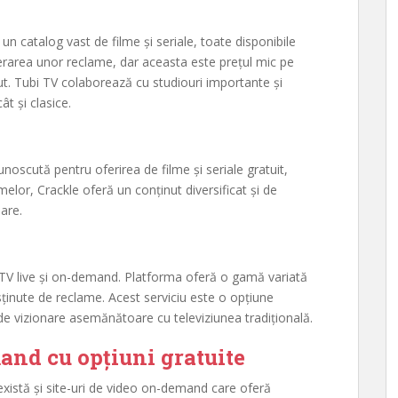
n catalog vast de filme și seriale, toate disponibile
inserarea unor reclame, dar aceasta este prețul mic pe
nut. Tubi TV colaborează cu studiouri importante și
cât și clasice.
noscută pentru oferirea de filme și seriale gratuit,
elor, Crackle oferă un conținut diversificat și de
lare.
 TV live și on-demand. Platforma oferă o gamă variată
susținute de reclame. Acest serviciu este o opțiune
de vizionare asemănătoare cu televiziunea tradițională.
and cu opțiuni gratuite
există și site-uri de video on-demand care oferă