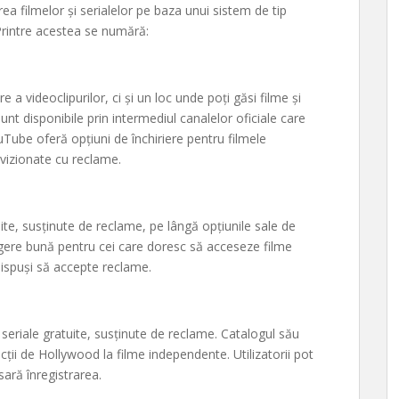
rea filmelor și serialelor pe baza unui sistem de tip
 Printre acestea se numără:
 videoclipurilor, ci și un loc unde poți găsi filme și
sunt disponibile prin intermediul canalelor oficiale care
Tube oferă opțiuni de închiriere pentru filmele
i vizionate cu reclame.
ite, susținute de reclame, pe lângă opțiunile sale de
alegere bună pentru cei care doresc să acceseze filme
dispuși să accepte reclame.
i seriale gratuite, susținute de reclame. Catalogul său
ucții de Hollywood la filme independente. Utilizatorii pot
sară înregistrarea.