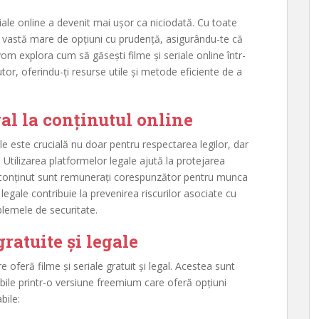
eriale online a devenit mai ușor ca niciodată. Cu toate
ă vastă mare de opțiuni cu prudență, asigurându-te că
, vom explora cum să găsești filme și seriale online într-
tor, oferindu-ți resurse utile și metode eficiente de a
al la conținutul online
ale este crucială nu doar pentru respectarea legilor, dar
. Utilizarea platformelor legale ajută la protejarea
de conținut sunt remunerați corespunzător pentru munca
 legale contribuie la prevenirea riscurilor asociate cu
oblemele de securitate.
ratuite și legale
feră filme și seriale gratuit și legal. Acestea sunt
ile printr-o versiune freemium care oferă opțiuni
bile: