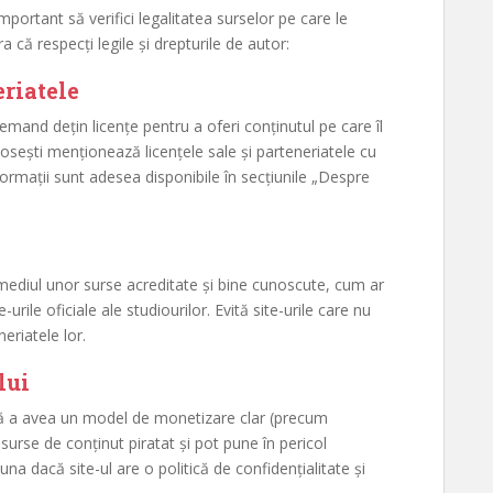
important să verifici legalitatea surselor pe care le
a că respecți legile și drepturile de autor:
eriatele
mand dețin licențe pentru a oferi conținutul pe care îl
losești menționează licențele sale și parteneriatele cu
nformații sunt adesea disponibile în secțiunile „Despre
ermediul unor surse acreditate și bine cunoscute, cum ar
urile oficiale ale studiourilor. Evită site-urile care nu
eriatele lor.
lui
 fără a avea un model de monetizare clar (precum
surse de conținut piratat și pot pune în pericol
auna dacă site-ul are o politică de confidențialitate și