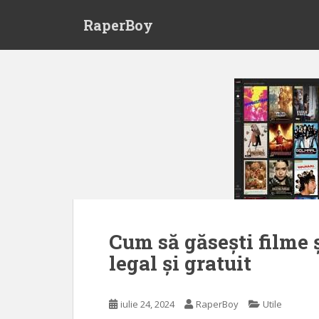
S
RaperBoy
k
i
p
t
o
m
a
i
n
c
o
n
t
Cum să găsești filme 
e
n
legal și gratuit
t
iulie 24, 2024
RaperBoy
Utile