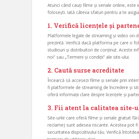
Atunci când cauți filme și seriale online, este 
folosești. Iată câteva sfaturi pentru a te asigur
1.
Verifică licențele și parten
Platformele legale de streaming și video on-de
prezintă. Verifică dacă platforma pe care o fo
studiouri și distribuitori de conținut. Aceste i
noi” sau „Termeni și condiții” ale site-ului.
2.
Caută surse acreditate
Încearcă să accesezi filme și seriale prin int
fi platformele de streaming de încredere și site-
oferă informații clare despre licențele și parten
3.
Fii atent la calitatea site-u
Site-urile care oferă filme și seriale gratuit
reclame) sunt adesea riscante. Acestea pot fi 
securitatea dispozitivului tău. Verifică întotde