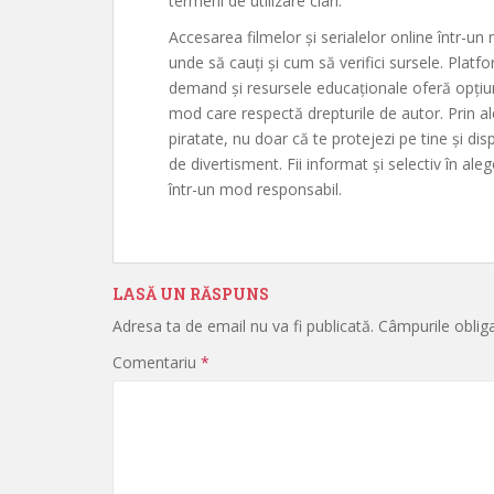
termeni de utilizare clari.
Accesarea filmelor și serialelor online într-un 
unde să cauți și cum să verifici sursele. Platf
demand și resursele educaționale oferă opțiu
mod care respectă drepturile de autor. Prin ale
piratate, nu doar că te protejezi pe tine și disp
de divertisment. Fii informat și selectiv în ale
într-un mod responsabil.
LASĂ UN RĂSPUNS
Adresa ta de email nu va fi publicată.
Câmpurile oblig
Comentariu
*