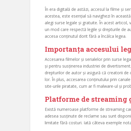
În era digitală de astăzi, accesul la filme și s
acestea, este esențial să navighezi în aceast
alegi surse legale și gratuite. În acest articol
un mod care respectă legile și drepturile de au
accesa conținutul dorit fără a încălca legea.
Importanța accesului leg
Accesarea filmelor și serialelor prin surse leg
și pentru susținerea industriei de divertisment
drepturilor de autor și asigură că creatorii 
lor. În plus, accesarea conținutului prin canale
site-urile piratate, cum ar fi malware-ul și pr
Platforme de streaming g
Există numeroase platforme de streaming care o
adesea susținute de reclame sau sunt disponib
limitate fără costuri. Iată câteva exemple nota