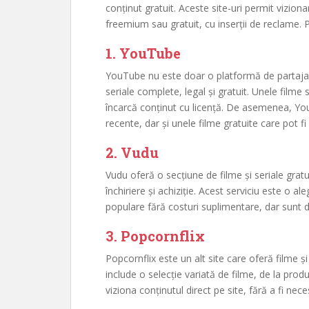
conținut gratuit. Aceste site-uri permit viziona
freemium sau gratuit, cu inserții de reclame.
1.
YouTube
YouTube nu este doar o platformă de partajare a
seriale complete, legal și gratuit. Unele filme 
încarcă conținut cu licență. De asemenea, You
recente, dar și unele filme gratuite care pot f
2.
Vudu
Vudu oferă o secțiune de filme și seriale gratu
închiriere și achiziție. Acest serviciu este o 
populare fără costuri suplimentare, dar sunt 
3.
Popcornflix
Popcornflix este un alt site care oferă filme ș
include o selecție variată de filme, de la prod
viziona conținutul direct pe site, fără a fi nece