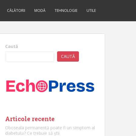
CĂLĂTORII
MODĂ
TEHNOLOGIE
UTILE
Caută
CAUTĂ
Articole recente
Oboseala permanentă poate fi un simptom al
diabetului? Ce trebuie să știi