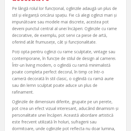
Pe lângă rolul lor funcțional, oglinzile adaugă un plus de
stil și eleganță oricărui spațiu. Fie că alegi oglinzi mari și
impunătoare sau modele mai discrete, acestea pot
deveni punctul central al unei încăperi. Oglinzile cu rame
decorative, de exemplu, pot servi ca piese de artă,
oferind atât frumusețe, cât și funcționalitate.
Poți opta pentru oglinzi cu rame sculptate, vintage sau
contemporane, în funcție de stilul de design al camerei.
Într-un living modern, o oglindă cu ramă minimalistă
poate completa perfect decorul, în timp ce într-o
cameră decorată în stil clasic, o oglindă cu ramă aurie
sau din lemn sculptat poate aduce un plus de
rafinament.
Oglinzile de dimensiuni diferite, grupate pe un perete,
pot crea un efect vizual interesant, aducând dinamism și
personalitate unei încăperi. Această abordare artistică
este frecvent utilizată în holuri, sufragerii sau
dormitoare, unde oglinzile pot reflecta nu doar lumina,