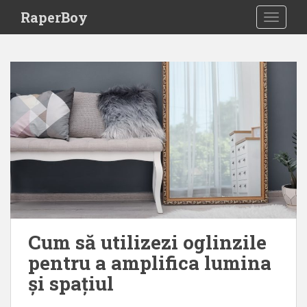
S
RaperBoy
TOGGLE
k
i
p
t
o
m
a
i
n
c
o
n
t
e
Cum să utilizezi oglinzile
n
pentru a amplifica lumina
t
și spațiul