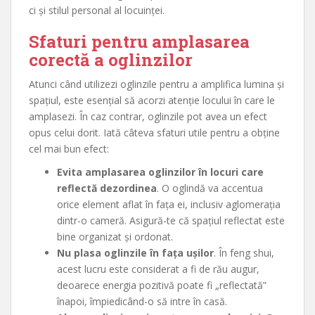
ci și stilul personal al locuinței.
Sfaturi pentru amplasarea
corectă a oglinzilor
Atunci când utilizezi oglinzile pentru a amplifica lumina și
spațiul, este esențial să acorzi atenție locului în care le
amplasezi. În caz contrar, oglinzile pot avea un efect
opus celui dorit. Iată câteva sfaturi utile pentru a obține
cel mai bun efect:
Evita amplasarea oglinzilor în locuri care
reflectă dezordinea
. O oglindă va accentua
orice element aflat în fața ei, inclusiv aglomerația
dintr-o cameră. Asigură-te că spațiul reflectat este
bine organizat și ordonat.
Nu plasa oglinzile în fața ușilor
. În feng shui,
acest lucru este considerat a fi de rău augur,
deoarece energia pozitivă poate fi „reflectată”
înapoi, împiedicând-o să intre în casă.