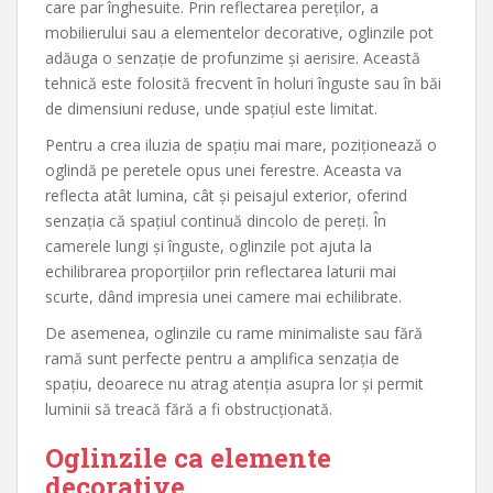
care par înghesuite. Prin reflectarea pereților, a
mobilierului sau a elementelor decorative, oglinzile pot
adăuga o senzație de profunzime și aerisire. Această
tehnică este folosită frecvent în holuri înguste sau în băi
de dimensiuni reduse, unde spațiul este limitat.
Pentru a crea iluzia de spațiu mai mare, poziționează o
oglindă pe peretele opus unei ferestre. Aceasta va
reflecta atât lumina, cât și peisajul exterior, oferind
senzația că spațiul continuă dincolo de pereți. În
camerele lungi și înguste, oglinzile pot ajuta la
echilibrarea proporțiilor prin reflectarea laturii mai
scurte, dând impresia unei camere mai echilibrate.
De asemenea, oglinzile cu rame minimaliste sau fără
ramă sunt perfecte pentru a amplifica senzația de
spațiu, deoarece nu atrag atenția asupra lor și permit
luminii să treacă fără a fi obstrucționată.
Oglinzile ca elemente
decorative