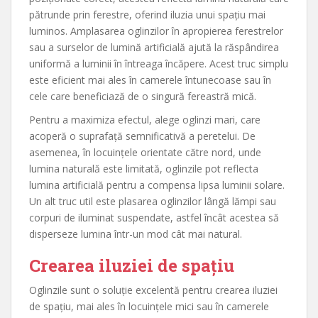
pătrunde prin ferestre, oferind iluzia unui spațiu mai
luminos. Amplasarea oglinzilor în apropierea ferestrelor
sau a surselor de lumină artificială ajută la răspândirea
uniformă a luminii în întreaga încăpere. Acest truc simplu
este eficient mai ales în camerele întunecoase sau în
cele care beneficiază de o singură fereastră mică.
Pentru a maximiza efectul, alege oglinzi mari, care
acoperă o suprafață semnificativă a peretelui. De
asemenea, în locuințele orientate către nord, unde
lumina naturală este limitată, oglinzile pot reflecta
lumina artificială pentru a compensa lipsa luminii solare.
Un alt truc util este plasarea oglinzilor lângă lămpi sau
corpuri de iluminat suspendate, astfel încât acestea să
disperseze lumina într-un mod cât mai natural.
Crearea iluziei de spațiu
Oglinzile sunt o soluție excelentă pentru crearea iluziei
de spațiu, mai ales în locuințele mici sau în camerele