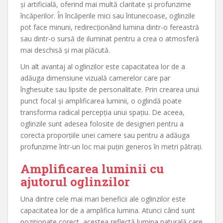
și artificială, oferind mai multă claritate și profunzime
încăperilor. În încăperile mici sau întunecoase, oglinzile
pot face minuni, redirecționând lumina dintr-o fereastră
sau dintr-o sursă de iluminat pentru a crea o atmosferă
mai deschisă și mai plăcută.
Un alt avantaj al oglinzilor este capacitatea lor de a
adăuga dimensiune vizuală camerelor care par
înghesuite sau lipsite de personalitate. Prin crearea unui
punct focal și amplificarea luminii, o oglindă poate
transforma radical percepția unui spațiu. De aceea,
oglinzile sunt adesea folosite de designeri pentru a
corecta proporțiile unei camere sau pentru a adăuga
profunzime într-un loc mai puțin generos în metri pătrați.
Amplificarea luminii cu
ajutorul oglinzilor
Una dintre cele mai mari beneficii ale oglinzilor este
capacitatea lor de a amplifica lumina. Atunci când sunt
poziționate corect, acestea reflectă lumina naturală care