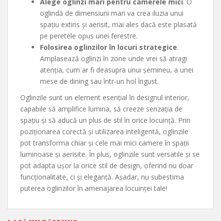
Alege oglinzi mari pentru camerele mici
. O
oglindă de dimensiuni mari va crea iluzia unui
spațiu extins și aerisit, mai ales dacă este plasată
pe peretele opus unei ferestre.
Folosirea oglinzilor în locuri strategice
.
Amplasează oglinzi în zone unde vrei să atragi
atenția, cum ar fi deasupra unui șemineu, a unei
mese de dining sau într-un hol îngust.
Oglinzile sunt un element esențial în designul interior,
capabile să amplifice lumina, să creeze senzația de
spațiu și să aducă un plus de stil în orice locuință. Prin
poziționarea corectă și utilizarea inteligentă, oglinzile
pot transforma chiar și cele mai mici camere în spații
luminoase și aerisite. În plus, oglinzile sunt versatile și se
pot adapta ușor la orice stil de design, oferind nu doar
funcționalitate, ci și eleganță. Așadar, nu subestima
puterea oglinzilor în amenajarea locuinței tale!