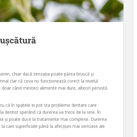
mușcătură
enin, chiar dacă senzația poate părea bruscă și
nal clar că ceva nu funcționează corect la nivelul
are doar când mesteci alimente mai dure, alteori persistă
tru că în spatele ei pot sta probleme dentare care
a dentist sperând că durerea va trece de la sine. În
uația și poate duce la tratamente mai complexe. Durerea
 carii superficiale până la afecțiuni mai serioase ale