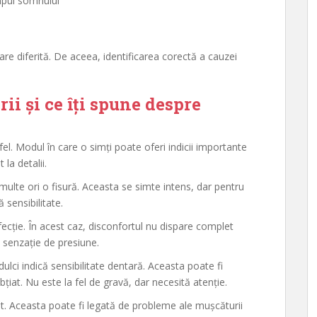
impul somnului
are diferită. De aceea, identificarea corectă a cauzei
ii și ce îți spune despre
l. Modul în care o simți poate oferi indicii importante
 la detalii.
multe ori o fisură. Aceasta se simte intens, dar pentru
 sensibilitate.
cție. În acest caz, disconfortul nu dispare complet
u senzație de presiune.
ulci indică sensibilitate dentară. Aceasta poate fi
țiat. Nu este la fel de gravă, dar necesită atenție.
zat. Aceasta poate fi legată de probleme ale mușcăturii