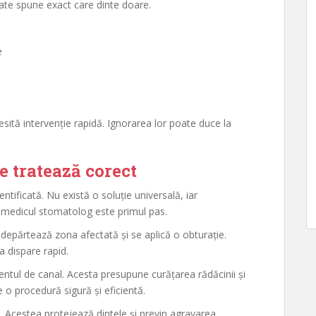
ate spune exact care dinte doare.
e
ită intervenție rapidă. Ignorarea lor poate duce la
se tratează corect
ificată. Nu există o soluție universală, iar
 medicul stomatolog este primul pas.
îndepărtează zona afectată și se aplică o obturație.
 dispare rapid.
entul de canal. Acesta presupune curățarea rădăcinii și
 o procedură sigură și eficientă.
. Acestea protejează dintele și previn agravarea