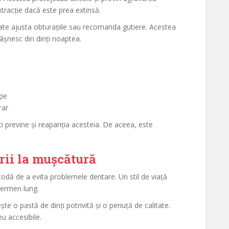
extracție dacă este prea extinsă.
te ajusta obturațiile sau recomanda gutiere. Acestea
âșnesc din dinți noaptea.
ție
rar
 previne și reapariția acesteia. De aceea, este
.
rii la mușcătură
odă de a evita problemele dentare. Un stil de viață
 termen lung.
ște o pastă de dinți potrivită și o periuță de calitate.
u accesibile.