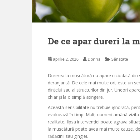
De ce apar dureri la 
aprilie 2, 2026
Dorina
Sănătate
Durerea la mușcătură nu apare niciodată din s
deranjantă. De cele mai multe ori, este un sem
dintelui sau al structurilor din jur. Uneori ap
chiar și la o simplă atingere.
Această sensibilitate nu trebuie ignorată, pen
evoluează în timp. Mulți oameni amână vizita l
realitate, lipsa intervenției poate agrava sit
la mușcătură poate avea mai multe cauze, de la
rădăcinii sau gingiei.