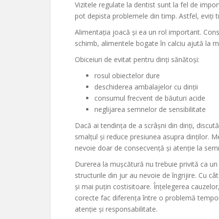
Vizitele regulate la dentist sunt la fel de impo
pot depista problemele din timp. Astfel, eviți
Alimentația joacă și ea un rol important. Cons
schimb, alimentele bogate în calciu ajută la m
Obiceiuri de evitat pentru dinți sănătoși:
rosul obiectelor dure
deschiderea ambalajelor cu dinții
consumul frecvent de băuturi acide
neglijarea semnelor de sensibilitate
Dacă ai tendința de a scrâșni din dinți, discu
smalțul și reduce presiunea asupra dinților. M
nevoie doar de consecvență și atenție la semn
Durerea la mușcătură nu trebuie privită ca un
structurile din jur au nevoie de îngrijire. Cu c
și mai puțin costisitoare. Înțelegerea cauzel
corecte fac diferența între o problemă tempo
atenție și responsabilitate.