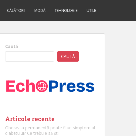
CĂLĂTORII
MODĂ
TEHNOLOGIE
UTILE
Caută
CAUTĂ
Articole recente
Oboseala permanentă poate fi un simptom al
diabetului? Ce trebuie să știi