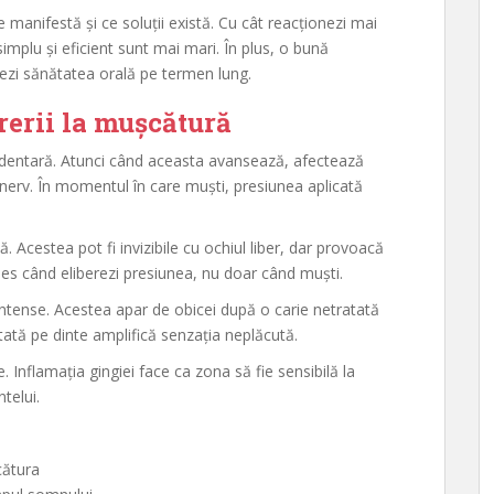
 manifestă și ce soluții există. Cu cât reacționezi mai
implu și eficient sunt mai mari. În plus, o bună
jezi sănătatea orală pe termen lung.
rerii la mușcătură
a dentară. Atunci când aceasta avansează, afectează
 nerv. În momentul în care muști, presiunea aplicată
. Acestea pot fi invizibile cu ochiul liber, dar provoacă
les când eliberezi presiunea, nu doar când muști.
i intense. Acestea apar de obicei după o carie netratată
ată pe dinte amplifică senzația neplăcută.
. Inflamația gingiei face ca zona să fie sensibilă la
telui.
cătura