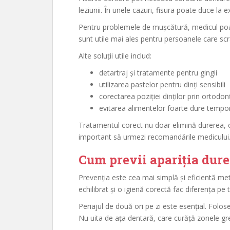
leziunii. În unele cazuri, fisura poate duce la 
Pentru problemele de mușcătură, medicul poa
sunt utile mai ales pentru persoanele care scr
Alte soluții utile includ:
detartraj și tratamente pentru gingii
utilizarea pastelor pentru dinți sensibili
corectarea poziției dinților prin ortodon
evitarea alimentelor foarte dure tempo
Tratamentul corect nu doar elimină durerea, ci
important să urmezi recomandările medicului
Cum previi apariția dure
Prevenția este cea mai simplă și eficientă met
echilibrat și o igienă corectă fac diferența pe
Periajul de două ori pe zi este esențial. Folose
Nu uita de ața dentară, care curăță zonele gre