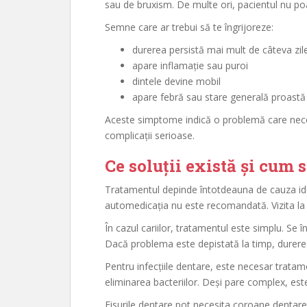
sau de bruxism. De multe ori, pacientul nu po
Semne care ar trebui să te îngrijoreze:
durerea persistă mai mult de câteva zil
apare inflamație sau puroi
dintele devine mobil
apare febră sau stare generală proastă
Aceste simptome indică o problemă care neces
complicații serioase.
Ce soluții există și cum 
Tratamentul depinde întotdeauna de cauza ident
automedicația nu este recomandată. Vizita la
În cazul cariilor, tratamentul este simplu. Se 
Dacă problema este depistată la timp, durerea
Pentru infecțiile dentare, este necesar tratam
eliminarea bacteriilor. Deși pare complex, este
Fisurile dentare pot necesita coroane dentare