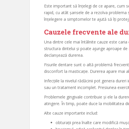
Este important să înțelegi de ce apare, cum se
rapid, cu atât șansele de a rezolva problema s
înțelegere a simptomelor te ajută să îți prote
Cauzele frecvente ale du
Una dintre cele mai întâlnite cauze este cari
structura dintelui și poate ajunge aproape de
declanșează durerea.
Fisurile dentare sunt o altă problemă frecventă
disconfort la masticație. Durerea apare mai a
Infecțiile la nivelul rădăcinii pot genera durer
sau un tratament incomplet. Presiunea exercit
Problemele gingivale contribuie și ele la durere
atingere. În timp, poate duce la mobilitatea din
Alte cauze importante includ:
obturații prea înalte care modifică muș