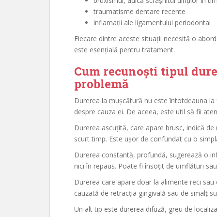
bruxismul, adică scrâșnitul dinților în t
traumatisme dentare recente
inflamații ale ligamentului periodontal
Fiecare dintre aceste situații necesită o abord
este esențială pentru tratament.
Cum recunoști tipul durer
problemă
Durerea la mușcătură nu este întotdeauna la fe
despre cauza ei. De aceea, este util să fii atent
Durerea ascuțită, care apare brusc, indică de 
scurt timp. Este ușor de confundat cu o simplă
Durerea constantă, profundă, sugerează o infe
nici în repaus. Poate fi însoțit de umflături sa
Durerea care apare doar la alimente reci sau d
cauzată de retracția gingivală sau de smalț sub
Un alt tip este durerea difuză, greu de locali