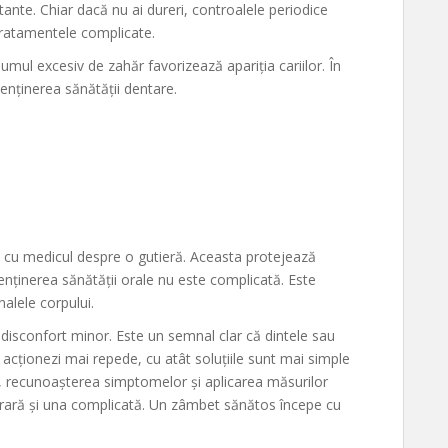
rtante. Chiar dacă nu ai dureri, controalele periodice
 tratamentele complicate.
umul excesiv de zahăr favorizează apariția cariilor. În
enținerea sănătății dentare.
tă cu medicul despre o gutieră. Aceasta protejează
enținerea sănătății orale nu este complicată. Este
alele corpului.
 disconfort minor. Este un semnal clar că dintele sau
ât acționezi mai repede, cu atât soluțiile sunt mai simple
or, recunoașterea simptomelor și aplicarea măsurilor
rară și una complicată. Un zâmbet sănătos începe cu