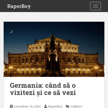
S
RaperBoy
TOGGLE
k
i
p
t
o
m
a
i
n
c
o
n
t
e
Germania: când să o
n
vizitezi și ce să vezi
t
octombrie 16, 2023
RaperBoy
Călătorii