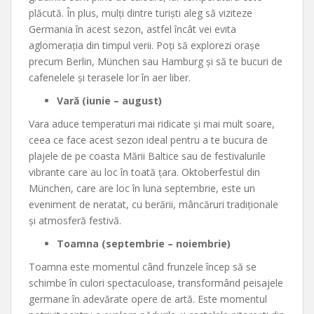
plăcută. În plus, mulți dintre turiști aleg să viziteze
Germania în acest sezon, astfel încât vei evita
aglomerația din timpul verii. Poți să explorezi orașe
precum Berlin, München sau Hamburg și să te bucuri de
cafenelele și terasele lor în aer liber.
Vară (iunie – august)
Vara aduce temperaturi mai ridicate și mai mult soare,
ceea ce face acest sezon ideal pentru a te bucura de
plajele de pe coasta Mării Baltice sau de festivalurile
vibrante care au loc în toată țara. Oktoberfestul din
München, care are loc în luna septembrie, este un
eveniment de neratat, cu berării, mâncăruri tradiționale
și atmosferă festivă.
Toamna (septembrie – noiembrie)
Toamna este momentul când frunzele încep să se
schimbe în culori spectaculoase, transformând peisajele
germane în adevărate opere de artă. Este momentul