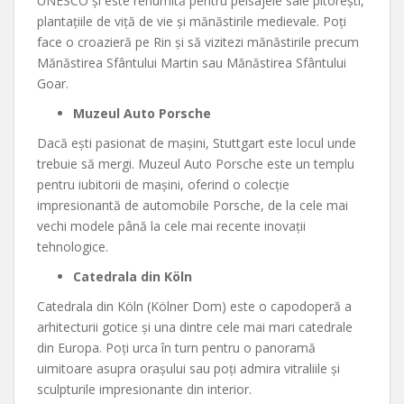
UNESCO și este renumită pentru peisajele sale pitorești,
plantațiile de viță de vie și mănăstirile medievale. Poți
face o croazieră pe Rin și să vizitezi mănăstirile precum
Mănăstirea Sfântului Martin sau Mănăstirea Sfântului
Goar.
Muzeul Auto Porsche
Dacă ești pasionat de mașini, Stuttgart este locul unde
trebuie să mergi. Muzeul Auto Porsche este un templu
pentru iubitorii de mașini, oferind o colecție
impresionantă de automobile Porsche, de la cele mai
vechi modele până la cele mai recente inovații
tehnologice.
Catedrala din Köln
Catedrala din Köln (Kölner Dom) este o capodoperă a
arhitecturii gotice și una dintre cele mai mari catedrale
din Europa. Poți urca în turn pentru o panoramă
uimitoare asupra orașului sau poți admira vitraliile și
sculpturile impresionante din interior.