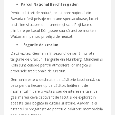
Parcul Național Berchtesgaden
Pentru iubitorii de natură, acest parc național din
Bavaria oferă peisaje montane spectaculoase, lacuri
cristaline și trasee de drumeție și schi. Poți face o
plimbare pe Lacul Königssee sau să urci pe muntele
Watzmann pentru priveliști de neuitat.
Târgurile de Crăciun
Dacă vizitezi Germania în sezonul de iarnă, nu rata
târgurile de Crăciun. Târgurile din Nürnberg, München și
Köln sunt celebre pentru atmosfera lor magică și
produsele tradiționale de Crăciun.
Germania este o destinație de călătorie fascinantă, cu
ceva pentru fiecare tip de călător. Indiferent de
momentul în care o vizitezi sau de interesele tale, vei
găsi mereu ceva captivant de făcut și de explorat în
această țară bogată în cultură și istorie. Așadar, ia-ți
rucsacul și pregătește-te pentru o călătorie memorabilă
prin inima Europei!