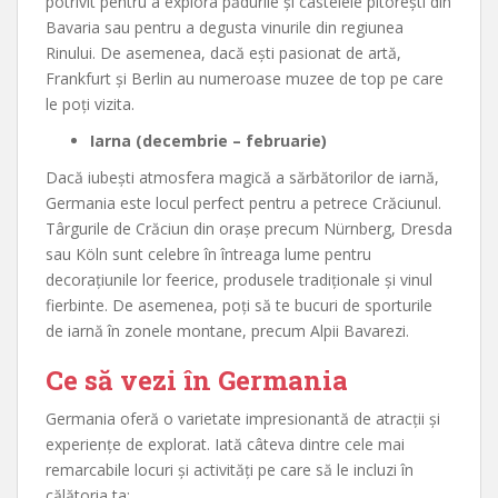
potrivit pentru a explora pădurile și castelele pitorești din
Bavaria sau pentru a degusta vinurile din regiunea
Rinului. De asemenea, dacă ești pasionat de artă,
Frankfurt și Berlin au numeroase muzee de top pe care
le poți vizita.
Iarna (decembrie – februarie)
Dacă iubești atmosfera magică a sărbătorilor de iarnă,
Germania este locul perfect pentru a petrece Crăciunul.
Târgurile de Crăciun din orașe precum Nürnberg, Dresda
sau Köln sunt celebre în întreaga lume pentru
decorațiunile lor feerice, produsele tradiționale și vinul
fierbinte. De asemenea, poți să te bucuri de sporturile
de iarnă în zonele montane, precum Alpii Bavarezi.
Ce să vezi în Germania
Germania oferă o varietate impresionantă de atracții și
experiențe de explorat. Iată câteva dintre cele mai
remarcabile locuri și activități pe care să le incluzi în
călătoria ta: