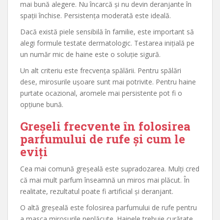
mai bună alegere. Nu încarcă și nu devin deranjante în
spații închise. Persistența moderată este ideală.
Dacă există piele sensibilă în familie, este important să
alegi formule testate dermatologic. Testarea inițială pe
un număr mic de haine este o soluție sigură.
Un alt criteriu este frecvența spălării. Pentru spălări
dese, mirosurile ușoare sunt mai potrivite. Pentru haine
purtate ocazional, aromele mai persistente pot fi o
opțiune bună.
Greșeli frecvente în folosirea
parfumului de rufe și cum le
eviți
Cea mai comună greșeală este supradozarea. Mulți cred
că mai mult parfum înseamnă un miros mai plăcut. În
realitate, rezultatul poate fi artificial și deranjant.
O altă greșeală este folosirea parfumului de rufe pentru
a masca mirosurile neplăcute. Hainele trebuie curățate