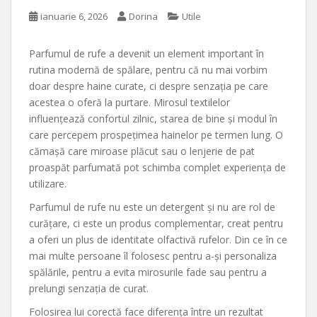
ianuarie 6, 2026
Dorina
Utile
Parfumul de rufe a devenit un element important în
rutina modernă de spălare, pentru că nu mai vorbim
doar despre haine curate, ci despre senzația pe care
acestea o oferă la purtare. Mirosul textilelor
influențează confortul zilnic, starea de bine și modul în
care percepem prospețimea hainelor pe termen lung. O
cămașă care miroase plăcut sau o lenjerie de pat
proaspăt parfumată pot schimba complet experiența de
utilizare.
Parfumul de rufe nu este un detergent și nu are rol de
curățare, ci este un produs complementar, creat pentru
a oferi un plus de identitate olfactivă rufelor. Din ce în ce
mai multe persoane îl folosesc pentru a-și personaliza
spălările, pentru a evita mirosurile fade sau pentru a
prelungi senzația de curat.
Folosirea lui corectă face diferența între un rezultat