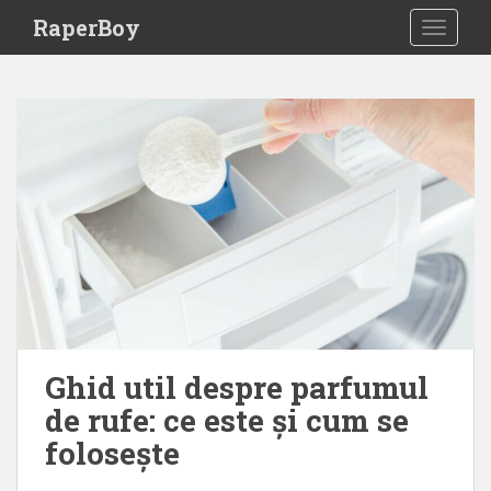
S
RaperBoy
TOGGLE
k
i
p
t
o
m
a
i
n
c
o
n
t
e
Ghid util despre parfumul
n
de rufe: ce este și cum se
t
folosește