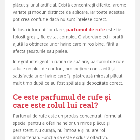
plăcut și unul artificial. Există concentrații diferite, arome
variate și moduri distincte de aplicare, iar toate acestea
pot crea confuzie dacă nu sunt înțelese corect.
În lipsa informațiilor clare,
parfumul de rufe
este fie
folosit greșit, fie evitat complet. O abordare echilibrată
ajută la obținerea unor haine care miros bine, fără a
afecta țesăturile sau pielea.
Integrat inteligent în rutina de spălare, parfumul de rufe
aduce un plus de confort, prospețime constantă și
satisfacția unor haine care își păstrează mirosul plăcut
mult timp după ce au fost spălate și depozitate corect.
Ce este parfumul de rufe și
care este rolul lui real?
Parfumul de rufe este un produs concentrat, formulat
special pentru a oferi hainelor un miros plăcut și
persistent. Nu curăță, nu înmoaie și nu are rol
antibacterian. Funcția sa este exclusiv olfactivă.