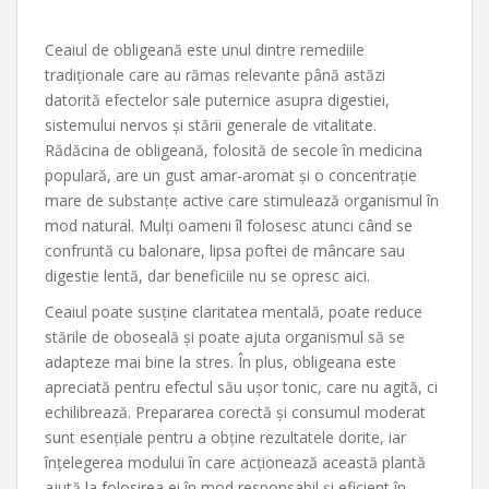
Ceaiul de obligeană este unul dintre remediile
tradiționale care au rămas relevante până astăzi
datorită efectelor sale puternice asupra digestiei,
sistemului nervos și stării generale de vitalitate.
Rădăcina de obligeană, folosită de secole în medicina
populară, are un gust amar-aromat și o concentrație
mare de substanțe active care stimulează organismul în
mod natural. Mulți oameni îl folosesc atunci când se
confruntă cu balonare, lipsa poftei de mâncare sau
digestie lentă, dar beneficiile nu se opresc aici.
Ceaiul poate susține claritatea mentală, poate reduce
stările de oboseală și poate ajuta organismul să se
adapteze mai bine la stres. În plus, obligeana este
apreciată pentru efectul său ușor tonic, care nu agită, ci
echilibrează. Prepararea corectă și consumul moderat
sunt esențiale pentru a obține rezultatele dorite, iar
înțelegerea modului în care acționează această plantă
ajută la folosirea ei în mod responsabil și eficient în