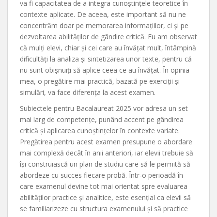
va fi capacitatea de a integra cunoștințele teoretice în
contexte aplicate. De aceea, este important să nu ne
concentrăm doar pe memorarea informațiilor, ci și pe
dezvoltarea abilităților de gândire critică. Eu am observat
că mulți elevi, chiar și cei care au învățat mult, întâmpină
dificultăți la analiza și sintetizarea unor texte, pentru că
nu sunt obișnuiți să aplice ceea ce au învățat. În opinia
mea, o pregătire mai practică, bazată pe exerciții și
simulări, va face diferența la acest examen.
Subiectele pentru Bacalaureat 2025 vor adresa un set
mai larg de competențe, punând accent pe gândirea
critică și aplicarea cunoștințelor în contexte variate.
Pregătirea pentru acest examen presupune o abordare
mai complexă decât în anii anteriori, iar elevii trebuie să
își construiască un plan de studiu care să le permită să
abordeze cu succes fiecare probă. Într-o perioadă în
care examenul devine tot mai orientat spre evaluarea
abilităților practice și analitice, este esențial ca elevii să
se familiarizeze cu structura examenului și să practice