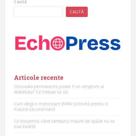
Caută
CAUTĂ
Articole recente
Oboseala permanentă poate fi un simptom al
diabetului? Ce trebuie să știi
Cum alegi o motorizare BMW potrivită pentru o
mașină second-hand
Ce înseamnă când tamburul mașinii de spălat nu se
mai învârte