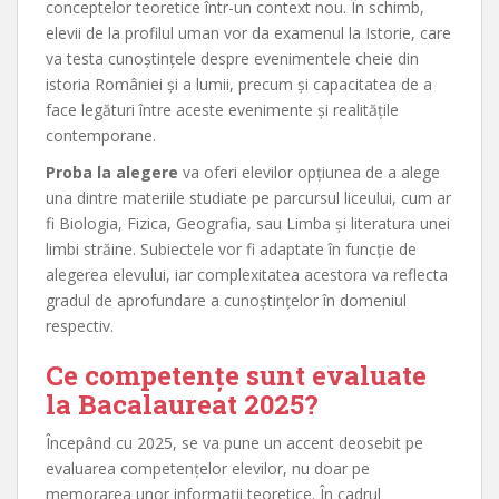
conceptelor teoretice într-un context nou. În schimb,
elevii de la profilul uman vor da examenul la Istorie, care
va testa cunoștințele despre evenimentele cheie din
istoria României și a lumii, precum și capacitatea de a
face legături între aceste evenimente și realitățile
contemporane.
Proba la alegere
va oferi elevilor opțiunea de a alege
una dintre materiile studiate pe parcursul liceului, cum ar
fi Biologia, Fizica, Geografia, sau Limba și literatura unei
limbi străine. Subiectele vor fi adaptate în funcție de
alegerea elevului, iar complexitatea acestora va reflecta
gradul de aprofundare a cunoștințelor în domeniul
respectiv.
Ce competențe sunt evaluate
la Bacalaureat 2025?
Începând cu 2025, se va pune un accent deosebit pe
evaluarea competențelor elevilor, nu doar pe
memorarea unor informații teoretice. În cadrul