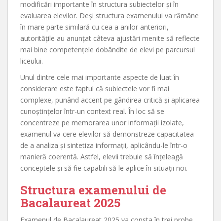
modificări importante în structura subiectelor și în
evaluarea elevilor. Deși structura examenului va rămâne
în mare parte similară cu cea a anilor anteriori,
autoritățile au anunțat câteva ajustări menite să reflecte
mai bine competențele dobândite de elevi pe parcursul
liceului.
Unul dintre cele mai importante aspecte de luat în
considerare este faptul că subiectele vor fi mai
complexe, punând accent pe gândirea critică și aplicarea
cunoștințelor într-un context real. În loc să se
concentreze pe memorarea unor informații izolate,
examenul va cere elevilor să demonstreze capacitatea
de a analiza și sintetiza informații, aplicându-le într-o
manieră coerentă. Astfel, elevii trebuie să înțeleagă
conceptele și să fie capabili să le aplice în situații noi.
Structura examenului de
Bacalaureat 2025
Examenul de Bacalaureat 2025 va consta în trei probe