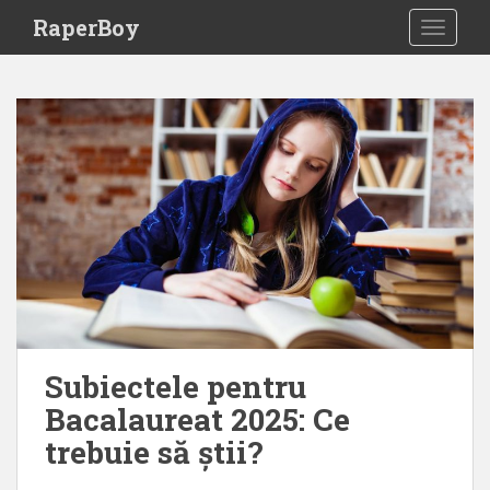
S
RaperBoy
TOGGLE
k
i
p
t
o
m
a
i
n
c
o
n
t
e
Subiectele pentru
n
Bacalaureat 2025: Ce
t
trebuie să știi?