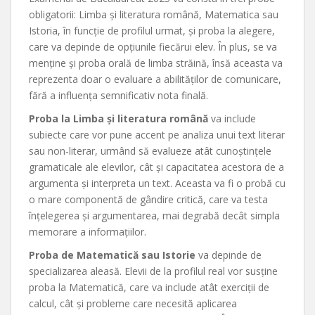
obligatorii: Limba și literatura română, Matematica sau
Istoria, în funcție de profilul urmat, și proba la alegere,
care va depinde de opțiunile fiecărui elev. În plus, se va
menține și proba orală de limba străină, însă aceasta va
reprezenta doar o evaluare a abilităților de comunicare,
fără a influența semnificativ nota finală.
Proba la Limba și literatura română
va include
subiecte care vor pune accent pe analiza unui text literar
sau non-literar, urmând să evalueze atât cunoștințele
gramaticale ale elevilor, cât și capacitatea acestora de a
argumenta și interpreta un text. Aceasta va fi o probă cu
o mare componentă de gândire critică, care va testa
înțelegerea și argumentarea, mai degrabă decât simpla
memorare a informațiilor.
Proba de Matematică sau Istorie
va depinde de
specializarea aleasă. Elevii de la profilul real vor susține
proba la Matematică, care va include atât exerciții de
calcul, cât și probleme care necesită aplicarea