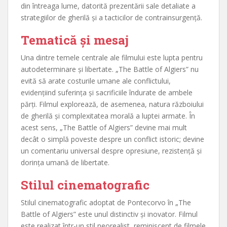
din întreaga lume, datorită prezentării sale detaliate a
strategiilor de gherilă și a tacticilor de contrainsurgență.
Tematică și mesaj
Una dintre temele centrale ale filmului este lupta pentru
autodeterminare și libertate. „The Battle of Algiers” nu
evită să arate costurile umane ale conflictului,
evidențiind suferința și sacrificiile îndurate de ambele
părți. Filmul explorează, de asemenea, natura războiului
de gherilă și complexitatea morală a luptei armate. În
acest sens, „The Battle of Algiers” devine mai mult
decât o simplă poveste despre un conflict istoric; devine
un comentariu universal despre opresiune, rezistență și
dorința umană de libertate.
Stilul cinematografic
Stilul cinematografic adoptat de Pontecorvo în „The
Battle of Algiers” este unul distinctiv și inovator. Filmul
este realizat într-un stil neorealist, reminiscent de filmele