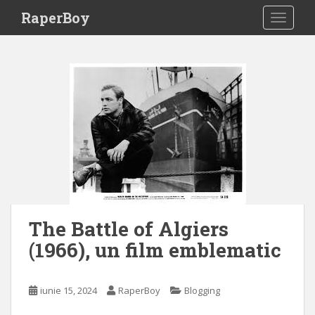
S
RaperBoy
TOGGLE
k
i
p
t
o
m
a
i
n
c
o
n
t
The Battle of Algiers
e
(1966), un film emblematic
n
t
iunie 15, 2024
RaperBoy
Blogging