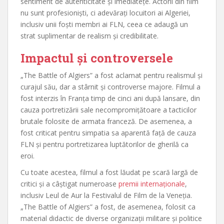
sentiment de autenticitate și imediatețe. Actorii din film
nu sunt profesioniști, ci adevărați locuitori ai Algeriei,
inclusiv unii foști membri ai FLN, ceea ce adaugă un
strat suplimentar de realism și credibilitate.
Impactul și controversele
„The Battle of Algiers” a fost aclamat pentru realismul și
curajul său, dar a stârnit și controverse majore. Filmul a
fost interzis în Franța timp de cinci ani după lansare, din
cauza portretizării sale necompromițătoare a tacticilor
brutale folosite de armata franceză. De asemenea, a
fost criticat pentru simpatia sa aparentă față de cauza
FLN și pentru portretizarea luptătorilor de gherilă ca
eroi.
Cu toate acestea, filmul a fost lăudat pe scară largă de
critici și a câștigat numeroase
premii internaționale
,
inclusiv Leul de Aur la Festivalul de Film de la Veneția.
„The Battle of Algiers” a fost, de asemenea, folosit ca
material didactic de diverse organizații militare și politice