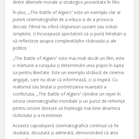
dintre dilemele morale și strategice prezentate în film.
În plus, „The Battle of Algiers” este un exemplu clar al
puterii cinematografiei de a educa și de a provoca
discuții. Filmul nu oferă răspunsuri ușoare sau soluții
simpliste, ci încurajează spectatorii să-și pună întrebări și
să reflecteze asupra complexităților războiului și ale
politicii.
„The Battle of Algiers” este mai mult decât un film; este
o mărturie a curajului și determinării unui popor în lupta
sa pentru libertate. Este un exemplu strălucit de cinema
angajat, care nu doar că informează, ci și inspiră. Cu
realismul său brutal și portretizarea nuanțată a
conflictului, „The Battle of Algiers” rămâne un reper în
istoria cinematografiei mondiale și un punct de referință
pentru oricine dorește să înțeleagă mai bine dinamica
războiului și a rezistenței.
Această capodoperă cinematografică continuă să fie
studiată, discutată și admirată, demonstrând că arta