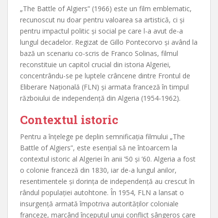
„The Battle of Algiers” (1966) este un film emblematic,
recunoscut nu doar pentru valoarea sa artistică, ci și
pentru impactul politic și social pe care l-a avut de-a
lungul decadelor. Regizat de Gillo Pontecorvo și având la
bază un scenariu co-scris de Franco Solinas, filmul
reconstituie un capitol crucial din istoria Algeriei,
concentrându-se pe luptele crâncene dintre Frontul de
Eliberare Națională (FLN) și armata franceză în timpul
războiului de independență din Algeria (1954-1962).
Contextul istoric
Pentru a înțelege pe deplin semnificația filmului „The
Battle of Algiers”, este esențial să ne întoarcem la
contextul istoric al Algeriei în anii ’50 și ’60. Algeria a fost
o colonie franceză din 1830, iar de-a lungul anilor,
resentimentele și dorința de independență au crescut în
rândul populației autohtone. În 1954, FLN a lansat o
insurgență armată împotriva autorităților coloniale
franceze, marcând începutul unui conflict sângeros care