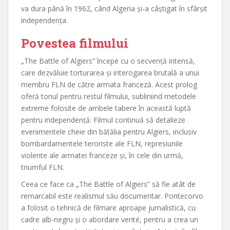
va dura până în 1962, când Algeria și-a câștigat în sfârșit
independența.
Povestea filmului
„The Battle of Algiers” începe cu o secvență intensă,
care dezvăluie torturarea și interogarea brutală a unui
membru FLN de către armata franceză. Acest prolog
oferă tonul pentru restul filmului, subliniind metodele
extreme folosite de ambele tabere în această luptă
pentru independență. Filmul continuă să detalieze
evenimentele cheie din bătălia pentru Algiers, inclusiv
bombardamentele teroriste ale FLN, represiunile
violente ale armatei franceze și, în cele din urmă,
triumful FLN.
Ceea ce face ca „The Battle of Algiers” să fie atât de
remarcabil este realismul său documentar. Pontecorvo
a folosit o tehnică de filmare aproape jurnalistică, cu
cadre alb-negru și o abordare verité, pentru a crea un