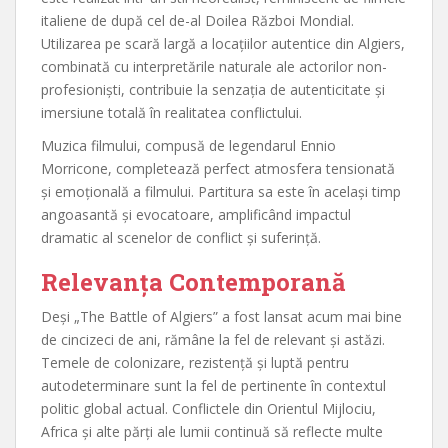
italiene de după cel de-al Doilea Război Mondial.
Utilizarea pe scară largă a locațiilor autentice din Algiers,
combinată cu interpretările naturale ale actorilor non-
profesioniști, contribuie la senzația de autenticitate și
imersiune totală în realitatea conflictului.
Muzica filmului, compusă de legendarul Ennio
Morricone, completează perfect atmosfera tensionată
și emoțională a filmului. Partitura sa este în același timp
angoasantă și evocatoare, amplificând impactul
dramatic al scenelor de conflict și suferință.
Relevanța Contemporană
Deși „The Battle of Algiers” a fost lansat acum mai bine
de cincizeci de ani, rămâne la fel de relevant și astăzi.
Temele de colonizare, rezistență și luptă pentru
autodeterminare sunt la fel de pertinente în contextul
politic global actual. Conflictele din Orientul Mijlociu,
Africa și alte părți ale lumii continuă să reflecte multe