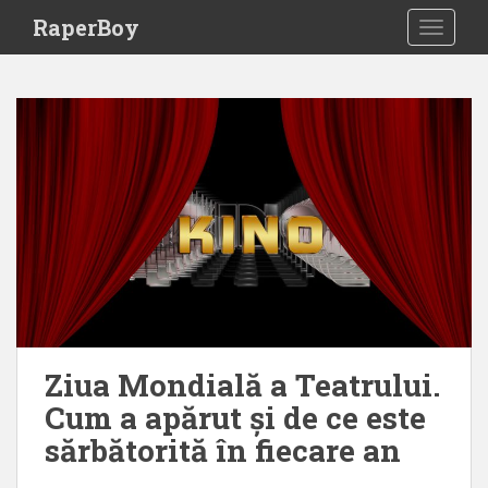
S
RaperBoy
TOGGLE
k
i
p
t
o
m
a
i
n
c
o
n
t
e
Ziua Mondială a Teatrului.
n
Cum a apărut și de ce este
t
sărbătorită în fiecare an