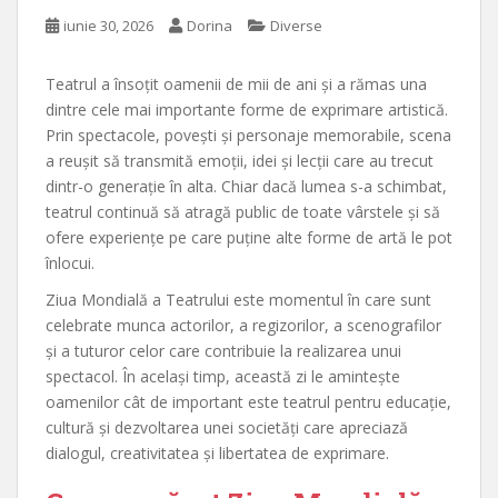
iunie 30, 2026
Dorina
Diverse
Teatrul a însoțit oamenii de mii de ani și a rămas una
dintre cele mai importante forme de exprimare artistică.
Prin spectacole, povești și personaje memorabile, scena
a reușit să transmită emoții, idei și lecții care au trecut
dintr-o generație în alta. Chiar dacă lumea s-a schimbat,
teatrul continuă să atragă public de toate vârstele și să
ofere experiențe pe care puține alte forme de artă le pot
înlocui.
Ziua Mondială a Teatrului este momentul în care sunt
celebrate munca actorilor, a regizorilor, a scenografilor
și a tuturor celor care contribuie la realizarea unui
spectacol. În același timp, această zi le amintește
oamenilor cât de important este teatrul pentru educație,
cultură și dezvoltarea unei societăți care apreciază
dialogul, creativitatea și libertatea de exprimare.