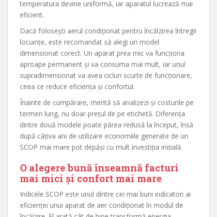
temperatura devine uniformă, iar aparatul lucrează mai
eficient.
Dacă folosești aerul condiționat pentru încălzirea întregii
locuințe, este recomandat să alegi un model
dimensionat corect. Un aparat prea mic va funcționa
aproape permanent și va consuma mai mult, iar unul
supradimensionat va avea cicluri scurte de funcționare,
ceea ce reduce eficiența și confortul.
Înainte de cumpărare, merită să analizezi și costurile pe
termen lung, nu doar prețul de pe etichetă. Diferența
dintre două modele poate părea redusă la început, însă
după câțiva ani de utilizare economiile generate de un
SCOP mai mare pot depăși cu mult investiția inițială.
O alegere bună înseamnă facturi
mai mici și confort mai mare
Indicele SCOP este unul dintre cei mai buni indicatori ai
eficienței unui aparat de aer condiționat în modul de
încălzire. El arată cât de bine transformă energia