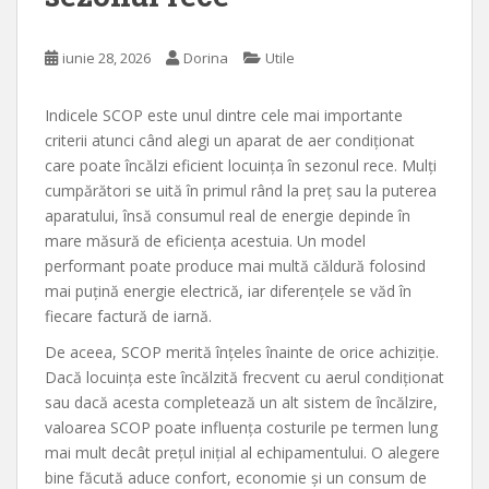
iunie 28, 2026
Dorina
Utile
Indicele SCOP este unul dintre cele mai importante
criterii atunci când alegi un aparat de aer condiționat
care poate încălzi eficient locuința în sezonul rece. Mulți
cumpărători se uită în primul rând la preț sau la puterea
aparatului, însă consumul real de energie depinde în
mare măsură de eficiența acestuia. Un model
performant poate produce mai multă căldură folosind
mai puțină energie electrică, iar diferențele se văd în
fiecare factură de iarnă.
De aceea, SCOP merită înțeles înainte de orice achiziție.
Dacă locuința este încălzită frecvent cu aerul condiționat
sau dacă acesta completează un alt sistem de încălzire,
valoarea SCOP poate influența costurile pe termen lung
mai mult decât prețul inițial al echipamentului. O alegere
bine făcută aduce confort, economie și un consum de