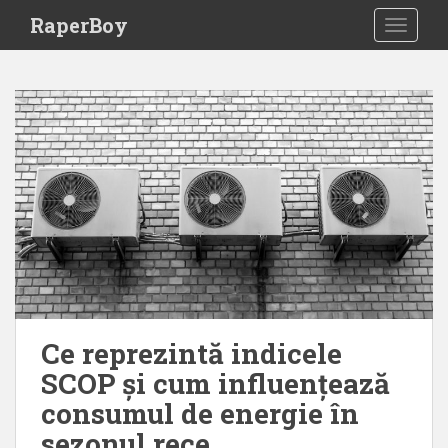
S
RaperBoy
TOGGLE
k
i
p
t
o
m
a
i
n
c
o
n
t
e
Ce reprezintă indicele
n
SCOP și cum influențează
t
consumul de energie în
sezonul rece