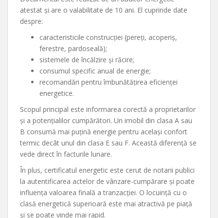
atestat și are o valabilitate de 10 ani. El cuprinde date
despre:
caracteristicile construcției (pereți, acoperiș,
ferestre, pardoseală);
sistemele de încălzire și răcire;
consumul specific anual de energie;
recomandări pentru îmbunătățirea eficienței
energetice.
Scopul principal este informarea corectă a proprietarilor
și a potențialilor cumpărători. Un imobil din clasa A sau
B consumă mai puțină energie pentru același confort
termic decât unul din clasa E sau F. Această diferență se
vede direct în facturile lunare.
În plus, certificatul energetic este cerut de notarii publici
la autentificarea actelor de vânzare-cumpărare și poate
influența valoarea finală a tranzacției. O locuință cu o
clasă energetică superioară este mai atractivă pe piață
și se poate vinde mai rapid.