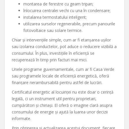
montarea de ferestre cu geam tripan;
înlocuirea centralei vechi cu una în condensare;
instalarea termostatului inteligent;
utilizarea surselor regenerabile, precum panourile
fotovoltaice sau solare termice.
Chiar și intervențiile simple, cum ar fi etanșarea ușilor
sau izolarea conductelor, pot aduce o reducere vizibilă a
consumului. În plus, investițiile în eficiență se
recuperează în timp prin facturi mai mici.
Unele programe guvernamentale, cum ar fi Casa Verde
sau programele locale de eficiență energetică, oferă
finanțare nerambursabilă pentru astfel de lucrări.
Certificatul energetic al locuinței nu este doar o cerință
legală, ci un instrument util pentru proprietari,
cumpărători și chiriași. El oferă o imagine clară asupra
consumului de energie și ajută la luarea unor decizii
informate.
Prin obținerea și actualizarea acestui document, fiecare