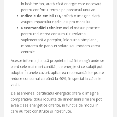
în kWh/m²/an, arată câtă energie este necesară
pentru confortul termic pe parcursul unui an.
Indicele de emisii CO₂:
oferă o imagine clară
asupra impactului clădirii asupra mediului.
Recomandări tehnice:
includ măsuri practice
pentru reducerea consumului: izolarea
suplimentară a pereților, înlocuirea tâmplăriei,
montarea de panouri solare sau modernizarea
centralei.
Aceste informații ajută proprietarii să înțeleagă unde se
pierd cele mai mari cantități de energie și ce soluții pot
adopta. În unele cazuri, aplicarea recomandărilor poate
reduce consumul cu până la 40%, în special la clădirile
vechi.
De asemenea, certificatul energetic oferă o imagine
comparativă: două locuințe de dimensiuni similare pot
avea clase energetice diferite, în funcție de modul în
care au fost construite și întreținute.