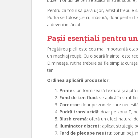
buzei. Fondul de ten se aplică în strat subțire
Pentru ca totul să pară ușor, artistul trebuie 
Pudra se folosește cu măsură, doar pentru fixar
a deveni încărcat.
Pașii esențiali pentru u
Pregătirea pielii este cea mai importantă etapă
un machiaj reușit. Cu o seară înainte, este r
Dimineața, rutina trebuie să fie simplă: curăț
ten.
Ordinea aplicării produselor:
Primer:
uniformizează textura și ajută 
Fond de ten fluid:
se aplică în strat fi
Corector:
doar pe zonele care necesită 
Pudră translucidă:
doar pe zona T, pen
Blush cremă:
oferă un efect natural d
Iluminator discret:
aplicat strategic 
Fard de pleoape neutru:
tonuri bej, m