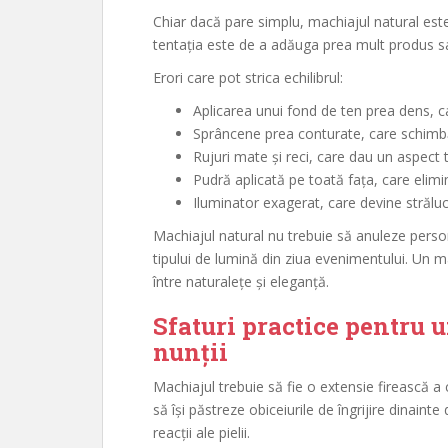
Chiar dacă pare simplu, machiajul natural este 
tentația este de a adăuga prea mult produs sa
Erori care pot strica echilibrul:
Aplicarea unui fond de ten prea dens, ca
Sprâncene prea conturate, care schimbă
Rujuri mate și reci, care dau un aspect 
Pudră aplicată pe toată fața, care elimi
Iluminator exagerat, care devine străluci
Machiajul natural nu trebuie să anuleze persona
tipului de lumină din ziua evenimentului. Un ma
între naturalețe și eleganță.
Sfaturi practice pentru u
nunții
Machiajul trebuie să fie o extensie firească 
să își păstreze obiceiurile de îngrijire dinaint
reacții ale pielii.