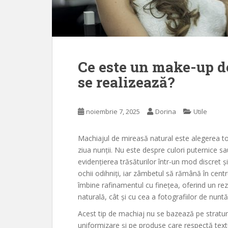
Ce este un make-up d
se realizează?
noiembrie 7, 2025
Dorina
Utile
Machiajul de mireasă natural este alegerea to
ziua nunții. Nu este despre culori puternice s
evidențierea trăsăturilor într-un mod discret 
ochii odihniți, iar zâmbetul să rămână în cent
îmbine rafinamentul cu finețea, oferind un rez
naturală, cât și cu cea a fotografiilor de nuntă
Acest tip de machiaj nu se bazează pe straturi
uniformizare și pe produse care respectă textura