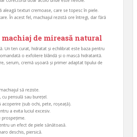
, iar corectorul doar acolo unde este nevoie.
să aleagă texturi cremoase, care se topesc în piele.
e. În acest fel, machiajul rezistă ore întregi, dar fără
n machiaj de mireasă natural
. Un ten curat, hidratat și echilibrat este baza pentru
ecomandată o exfoliere blândă și o mască hidratantă.
are, serum, cremă ușoară și primer adaptat tipului de
machiajul să reziste.
n, cu pensulă sau burețel.
acoperire (sub ochi, pete, roșeață).
tru a evita luciul excesiv.
e prospețime.
pentru un efect de piele sănătoasă.
aro deschis, piersică.