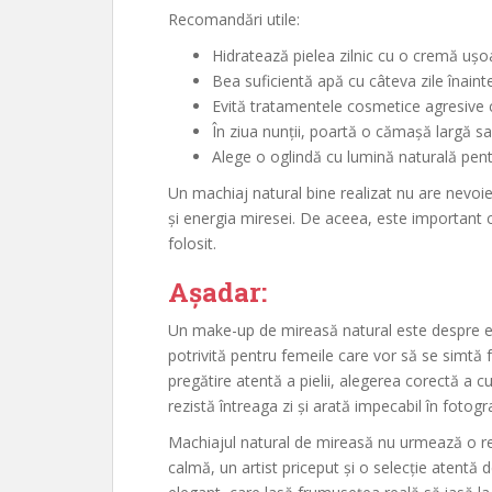
Recomandări utile:
Hidratează pielea zilnic cu o cremă ușo
Bea suficientă apă cu câteva zile înain
Evită tratamentele cosmetice agresive 
În ziua nunții, poartă o cămașă largă sa
Alege o oglindă cu lumină naturală pentr
Un machiaj natural bine realizat nu are nevoie
și energia miresei. De aceea, este important 
folosit.
Așadar:
Un make-up de mireasă natural este despre ech
potrivită pentru femeile care vor să se simtă 
pregătire atentă a pielii, alegerea corectă a cu
rezistă întreaga zi și arată impecabil în fotogra
Machiajul natural de mireasă nu urmează o reț
calmă, un artist priceput și o selecție atentă d