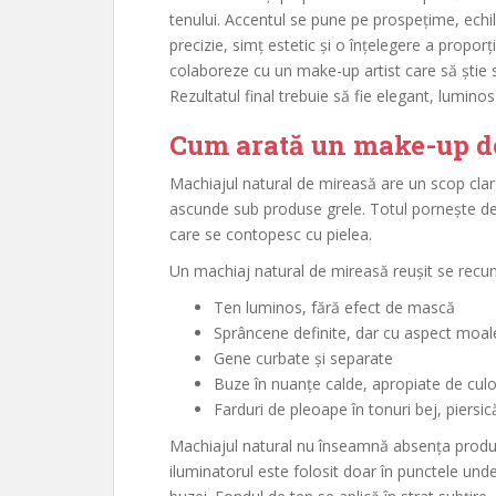
tenului. Accentul se pune pe prospețime, echi
precizie, simț estetic și o înțelegere a propor
colaboreze cu un make-up artist care să știe s
Rezultatul final trebuie să fie elegant, luminos 
Cum arată un make-up de
Machiajul natural de mireasă are un scop clar:
ascunde sub produse grele. Totul pornește de 
care se contopesc cu pielea.
Un machiaj natural de mireasă reușit se recun
Ten luminos, fără efect de mască
Sprâncene definite, dar cu aspect moal
Gene curbate și separate
Buze în nuanțe calde, apropiate de cul
Farduri de pleoape în tonuri bej, piersic
Machiajul natural nu înseamnă absența produs
iluminatorul este folosit doar în punctele unde