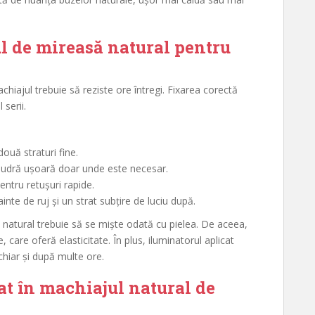
l de mireasă natural pentru
chiajul trebuie să reziste ore întregi. Fixarea corectă
 serii.
două straturi fine.
 pudră ușoară doar unde este necesar.
entru retușuri rapide.
nte de ruj și un strat subțire de luciu după.
 natural trebuie să se miște odată cu pielea. De aceea,
care oferă elasticitate. În plus, iluminatorul aplicat
chiar și după multe ore.
at în machiajul natural de