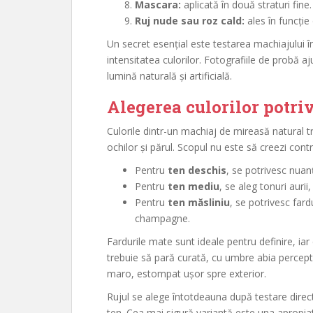
Mascara:
aplicată în două straturi fine.
Ruj nude sau roz cald:
ales în funcție 
Un secret esențial este testarea machiajului î
intensitatea culorilor. Fotografiile de probă aju
lumină naturală și artificială.
Alegerea culorilor potri
Culorile dintr-un machiaj de mireasă natural t
ochilor și părul. Scopul nu este să creezi contr
Pentru
ten deschis
, se potrivesc nuanțe
Pentru
ten mediu
, se aleg tonuri aurii
Pentru
ten măsliniu
, se potrivesc fard
champagne.
Fardurile mate sunt ideale pentru definire, ia
trebuie să pară curată, cu umbre abia percepti
maro, estompat ușor spre exterior.
Rujul se alege întotdeauna după testare direc
ten. Cea mai sigură variantă este una apropia