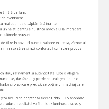
ară, fără parfum.
te de eveniment.
cu mai puțin de o săptămână înainte.
u un halat, pentru a nu strica machiajul la îmbrăcare.
u ultimele retușuri.
 de filtre în poze. El pune în valoare expresia, zâmbetul
ca mireasa să se simtă confortabil cu fiecare produs
ilibru, rafinament și autenticitate. Este o alegere
frumoase, dar fără a-și pierde naturalețea. Printr-o
lorilor și o aplicare precisă, se obține un machiaj care
fii.
etă fixă, ci se adaptează fiecărui chip. Cu o abordare
e produse, rezultatul va fi un look luminos, discret și