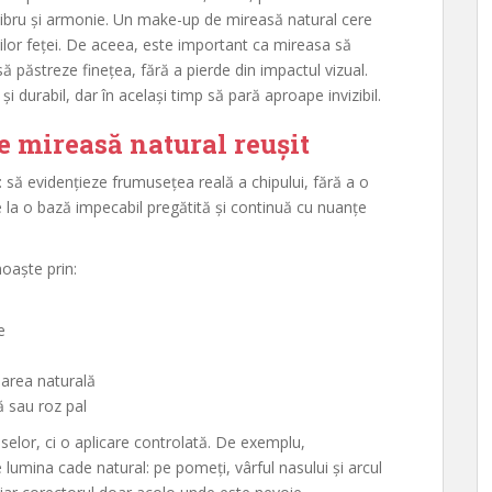
libru și armonie. Un make-up de mireasă natural cere
țiilor feței. De aceea, este important ca mireasa să
ă păstreze finețea, fără a pierde din impactul vizual.
și durabil, dar în același timp să pară aproape invizibil.
 mireasă natural reușit
 să evidențieze frumusețea reală a chipului, fără a o
la o bază impecabil pregătită și continuă cu nuanțe
oaște prin:
e
oarea naturală
ă sau roz pal
elor, ci o aplicare controlată. De exemplu,
 lumina cade natural: pe pomeți, vârful nasului și arcul