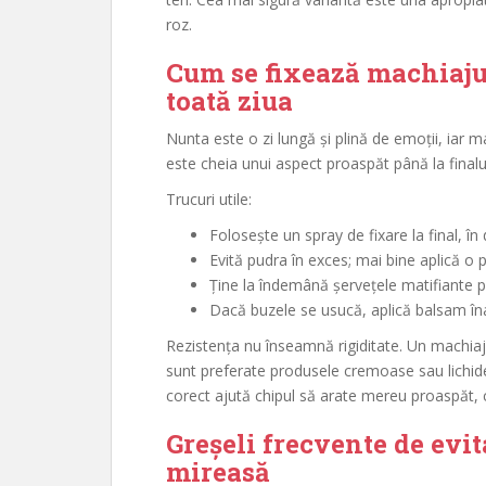
roz.
Cum se fixează machiaju
toată ziua
Nunta este o zi lungă și plină de emoții, iar ma
este cheia unui aspect proaspăt până la finalul
Trucuri utile:
Folosește un spray de fixare la final, în 
Evită pudra în exces; mai bine aplică o
Ține la îndemână șervețele matifiante p
Dacă buzele se usucă, aplică balsam înai
Rezistența nu înseamnă rigiditate. Un machiaj
sunt preferate produsele cremoase sau lichide, 
corect ajută chipul să arate mereu proaspăt, 
Greșeli frecvente de evit
mireasă