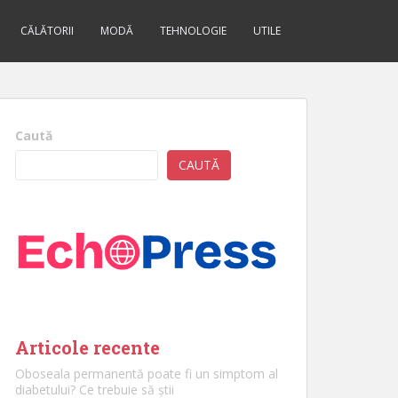
CĂLĂTORII
MODĂ
TEHNOLOGIE
UTILE
Caută
CAUTĂ
Articole recente
Oboseala permanentă poate fi un simptom al
diabetului? Ce trebuie să știi