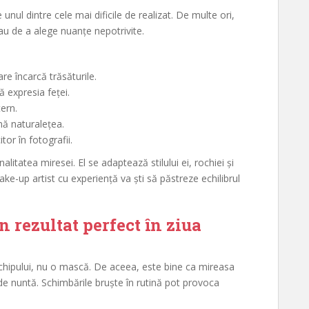
unul dintre cele mai dificile de realizat. De multe ori,
u de a alege nuanțe nepotrivite.
re încarcă trăsăturile.
 expresia feței.
tern.
nă naturalețea.
tor în fotografii.
litatea miresei. El se adaptează stilului ei, rochiei și
ke-up artist cu experiență va ști să păstreze echilibrul
n rezultat perfect în ziua
a chipului, nu o mască. De aceea, este bine ca mireasa
e de nuntă. Schimbările bruște în rutină pot provoca