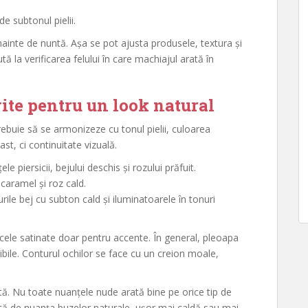
de subtonul pielii.
nainte de nuntă. Așa se pot ajusta produsele, textura și
tă la verificarea felului în care machiajul arată în
vite pentru un look natural
rebuie să se armonizeze cu tonul pielii, culoarea
ast, ci continuitate vizuală.
le piersicii, bejului deschis și rozului prăfuit.
, caramel și roz cald.
urile bej cu subton cald și iluminatoarele în tonuri
r cele satinate doar pentru accente. În general, pleoapa
bile. Conturul ochilor se face cu un creion moale,
tă. Nu toate nuanțele nude arată bine pe orice tip de
tă de nuanța buzelor naturale, ușor mai caldă sau mai