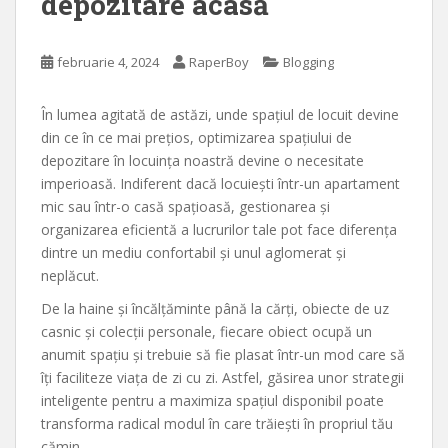
depozitare acasă
februarie 4, 2024
RaperBoy
Blogging
În lumea agitată de astăzi, unde spațiul de locuit devine
din ce în ce mai prețios, optimizarea spațiului de
depozitare în locuința noastră devine o necesitate
imperioasă. Indiferent dacă locuiești într-un apartament
mic sau într-o casă spațioasă, gestionarea și
organizarea eficientă a lucrurilor tale pot face diferența
dintre un mediu confortabil și unul aglomerat și
neplăcut.
De la haine și încălțăminte până la cărți, obiecte de uz
casnic și colecții personale, fiecare obiect ocupă un
anumit spațiu și trebuie să fie plasat într-un mod care să
îți faciliteze viața de zi cu zi. Astfel, găsirea unor strategii
inteligente pentru a maximiza spațiul disponibil poate
transforma radical modul în care trăiești în propriul tău
cămin.