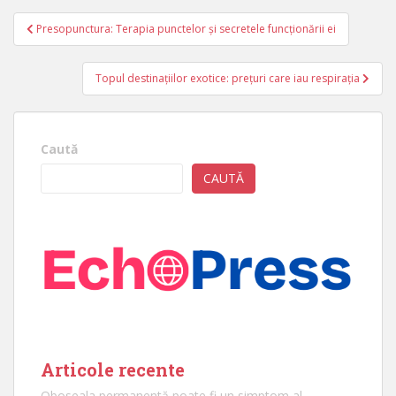
Navigare
Presopunctura: Terapia punctelor și secretele funcționării ei
în
articole
Topul destinațiilor exotice: prețuri care iau respirația
Caută
CAUTĂ
Articole recente
Oboseala permanentă poate fi un simptom al