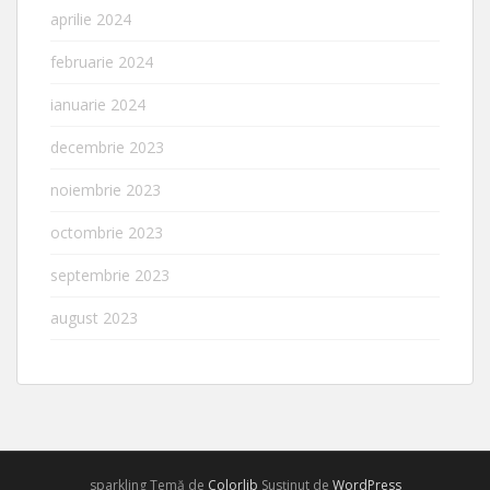
aprilie 2024
februarie 2024
ianuarie 2024
decembrie 2023
noiembrie 2023
octombrie 2023
septembrie 2023
august 2023
sparkling Temă de
Colorlib
Susținut de
WordPress