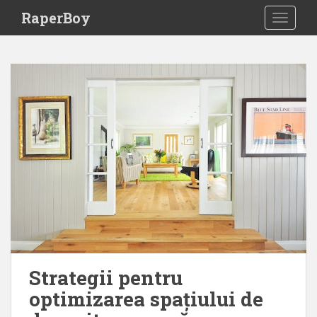
S
RaperBoy
TOGGLE
k
i
p
t
o
m
a
i
n
c
o
n
t
e
n
t
Strategii pentru
optimizarea spațiului de