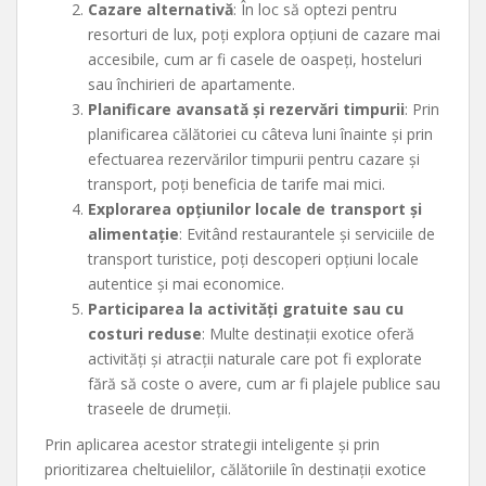
Cazare alternativă
: În loc să optezi pentru
resorturi de lux, poți explora opțiuni de cazare mai
accesibile, cum ar fi casele de oaspeți, hosteluri
sau închirieri de apartamente.
Planificare avansată și rezervări timpurii
: Prin
planificarea călătoriei cu câteva luni înainte și prin
efectuarea rezervărilor timpurii pentru cazare și
transport, poți beneficia de tarife mai mici.
Explorarea opțiunilor locale de transport și
alimentație
: Evitând restaurantele și serviciile de
transport turistice, poți descoperi opțiuni locale
autentice și mai economice.
Participarea la activități gratuite sau cu
costuri reduse
: Multe destinații exotice oferă
activități și atracții naturale care pot fi explorate
fără să coste o avere, cum ar fi plajele publice sau
traseele de drumeții.
Prin aplicarea acestor strategii inteligente și prin
prioritizarea cheltuielilor, călătoriile în destinații exotice