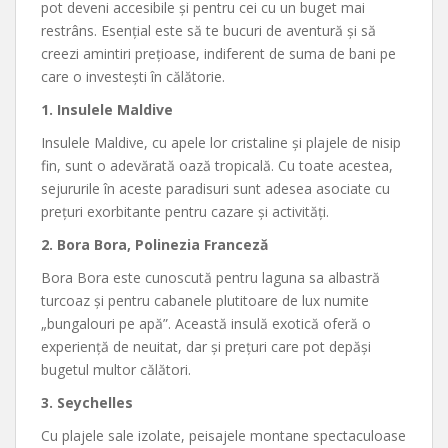
pot deveni accesibile și pentru cei cu un buget mai
restrâns. Esențial este să te bucuri de aventură și să
creezi amintiri prețioase, indiferent de suma de bani pe
care o investești în călătorie.
1. Insulele Maldive
Insulele Maldive, cu apele lor cristaline și plajele de nisip
fin, sunt o adevărată oază tropicală. Cu toate acestea,
sejururile în aceste paradisuri sunt adesea asociate cu
prețuri exorbitante pentru cazare și activități.
2. Bora Bora, Polinezia Franceză
Bora Bora este cunoscută pentru laguna sa albastră
turcoaz și pentru cabanele plutitoare de lux numite
„bungalouri pe apă”. Această insulă exotică oferă o
experiență de neuitat, dar și prețuri care pot depăși
bugetul multor călători.
3. Seychelles
Cu plajele sale izolate, peisajele montane spectaculoase