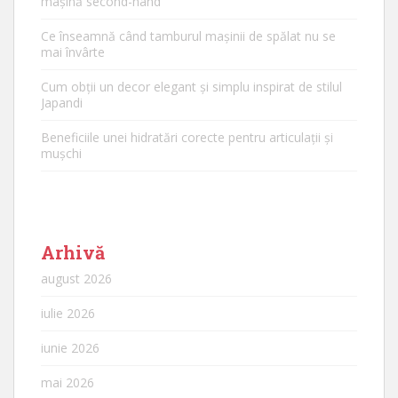
mașină second-hand
Ce înseamnă când tamburul mașinii de spălat nu se
mai învârte
Cum obții un decor elegant și simplu inspirat de stilul
Japandi
Beneficiile unei hidratări corecte pentru articulații și
mușchi
Arhivă
august 2026
iulie 2026
iunie 2026
mai 2026