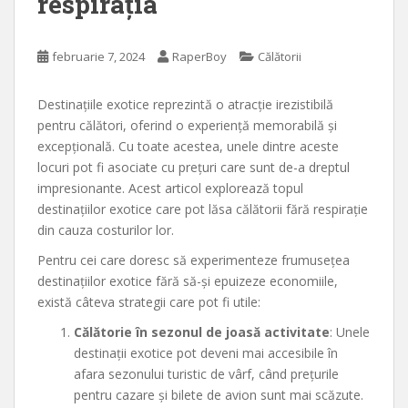
respirația
februarie 7, 2024
RaperBoy
Călătorii
Destinațiile exotice reprezintă o atracție irezistibilă
pentru călători, oferind o experiență memorabilă și
excepțională. Cu toate acestea, unele dintre aceste
locuri pot fi asociate cu prețuri care sunt de-a dreptul
impresionante. Acest articol explorează topul
destinațiilor exotice care pot lăsa călătorii fără respirație
din cauza costurilor lor.
Pentru cei care doresc să experimenteze frumusețea
destinațiilor exotice fără să-și epuizeze economiile,
există câteva strategii care pot fi utile:
Călătorie în sezonul de joasă activitate
: Unele
destinații exotice pot deveni mai accesibile în
afara sezonului turistic de vârf, când prețurile
pentru cazare și bilete de avion sunt mai scăzute.