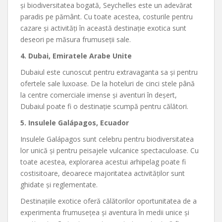
și biodiversitatea bogată, Seychelles este un adevărat
paradis pe pământ. Cu toate acestea, costurile pentru
cazare și activități în această destinație exotica sunt
deseori pe măsura frumuseții sale.
4. Dubai, Emiratele Arabe Unite
Dubaiul este cunoscut pentru extravaganta sa și pentru
ofertele sale luxoase. De la hoteluri de cinci stele până
la centre comerciale imense și aventuri în deșert,
Dubaiul poate fi o destinație scumpă pentru călători.
5. Insulele Galápagos, Ecuador
Insulele Galápagos sunt celebru pentru biodiversitatea
lor unică și pentru peisajele vulcanice spectaculoase. Cu
toate acestea, explorarea acestui arhipelag poate fi
costisitoare, deoarece majoritatea activităților sunt
ghidate și reglementate.
Destinațiile exotice oferă călătorilor oportunitatea de a
experimenta frumusețea și aventura în medii unice și